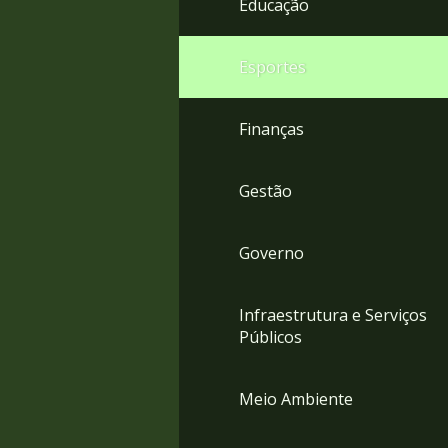
Educação
4
Acessibilidade
5
Esportes
Finanças
Gestão
Governo
Infraestrutura e Serviços
Públicos
Meio Ambiente