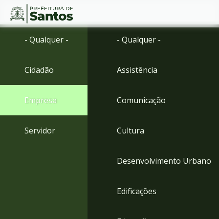
Ir
Conteúdo
- Qualquer -
- Qualquer -
para
o
conteúdo
Cidadão
Assistência
1
Ir
para
Empresa
Comunicação
o
menu
2
Servidor
Cultura
Ir
para
busca
Desenvolvimento Urbano
3
Ir
para
Edificações
o
rodapé