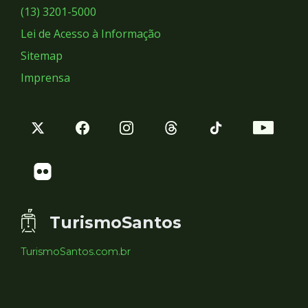
Sociais
(13) 3201-5000
Lei de Acesso à Informação
Sitemap
Imprensa
TurismoSantos
TurismoSantos.com.br