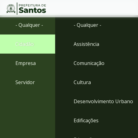
Ir
Conteúdo
- Qualquer -
- Qualquer -
para
o
conteúdo
Cidadão
Assistência
1
Ir
para
Empresa
Comunicação
o
menu
2
Servidor
Cultura
Ir
para
busca
Desenvolvimento Urbano
3
Ir
para
Edificações
o
rodapé