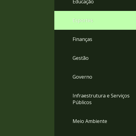
Educação
4
Acessibilidade
5
Esportes
Finanças
Gestão
Governo
Infraestrutura e Serviços
Públicos
Meio Ambiente