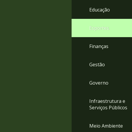
4
Educação
Acessibilidade
5
Esportes
Finanças
Gestão
Governo
Infraestrutura e
Serviços Públicos
Meio Ambiente