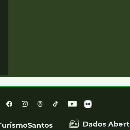
Dados Abert
TurismoSantos