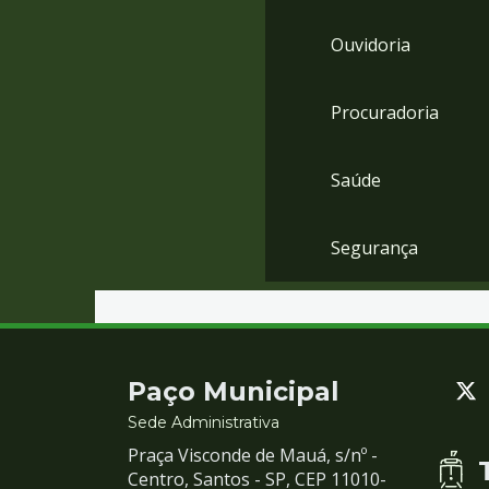
Ouvidoria
Procuradoria
Saúde
Segurança
Contato
Paço Municipal
e
Sede Administrativa
Praça Visconde de Mauá, s/nº -
Redes
Centro, Santos - SP, CEP 11010-