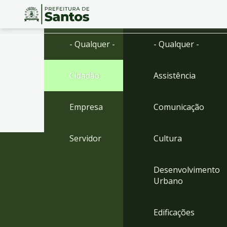
Ir
Conteúdo
- Qualquer -
- Qualquer -
para
o
conteúdo
Cidadão
Assistência
1
Ir
para
Empresa
Comunicação
o
menu
2
Servidor
Cultura
Ir
para
busca
Desenvolvimento
3
Urbano
Ir
para
o
Edificações
rodapé