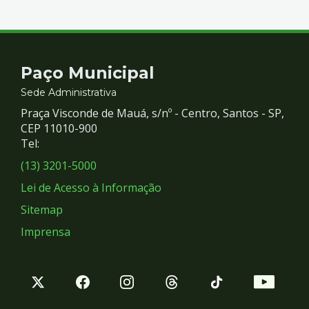
Contato
Paço Municipal
e
Sede Administrativa
Praça Visconde de Mauá, s/nº - Centro, Santos - SP,
Redes
CEP 11010-900
Tel:
Sociais
(13) 3201-5000
Lei de Acesso à Informação
Sitemap
Imprensa