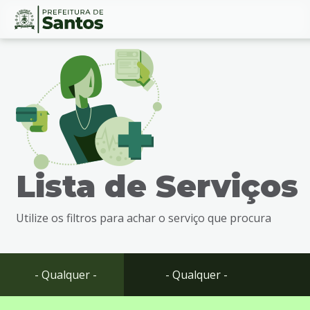
Ir
Conteúdo
para
o
conteúdo
1
Ir
para
o
menu
Lista de Serviços
2
Ir
para
Utilize os filtros para achar o serviço que procura
busca
3
Ir
para
- Qualquer -
- Qualquer -
o
rodapé