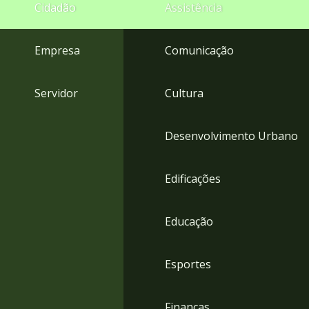
4
Cidadão
Assistência
Acessibilidade
5
Empresa
Comunicação
Servidor
Cultura
Desenvolvimento Urbano
Edificações
Educação
Esportes
Finanças