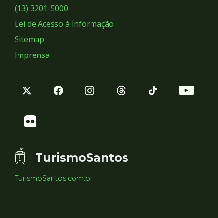
Sociais
(13) 3201-5000
Lei de Acesso à Informação
Sitemap
Imprensa
TurismoSantos
TurismoSantos.com.br