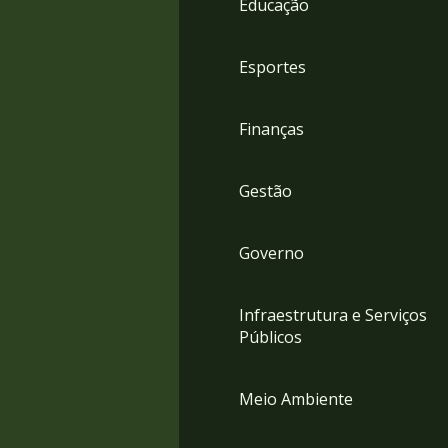
Educação
4
Acessibilidade
5
Esportes
Finanças
Gestão
Governo
Infraestrutura e Serviços
Públicos
Meio Ambiente