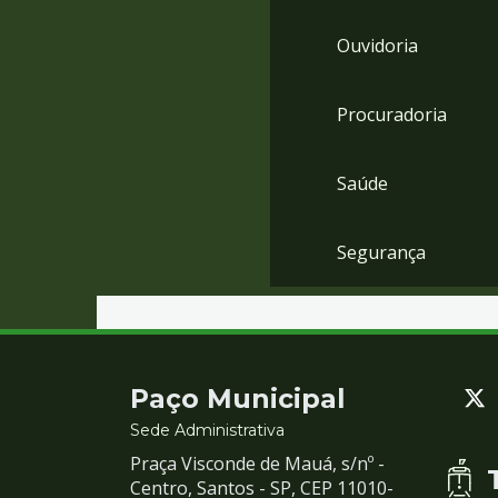
Ouvidoria
Procuradoria
Saúde
Segurança
Contato
Paço Municipal
e
Sede Administrativa
Praça Visconde de Mauá, s/nº -
Redes
Centro, Santos - SP, CEP 11010-