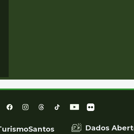
Dados Abert
TurismoSantos