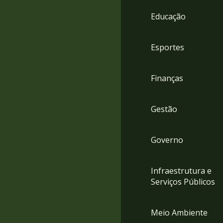
4
Educação
Acessibilidade
5
Esportes
Finanças
Gestão
Governo
Infraestrutura e
Serviços Públicos
Meio Ambiente