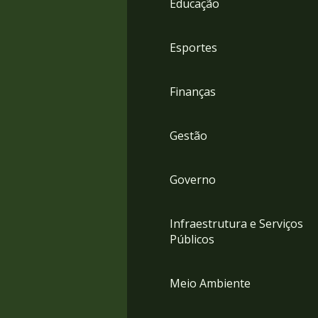
Educação
4
Acessibilidade
5
Esportes
Finanças
Gestão
Governo
Infraestrutura e Serviços
Públicos
Meio Ambiente