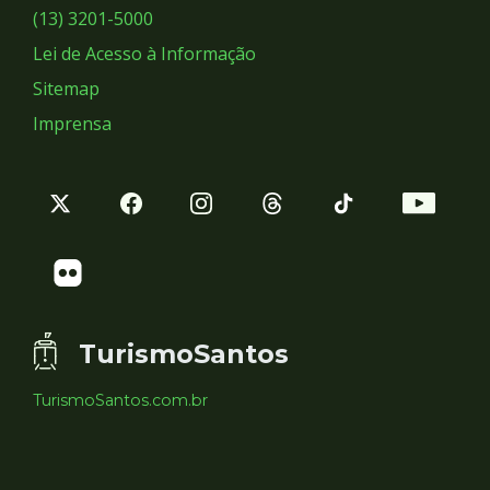
Sociais
(13) 3201-5000
Lei de Acesso à Informação
Sitemap
Imprensa
TurismoSantos
TurismoSantos.com.br