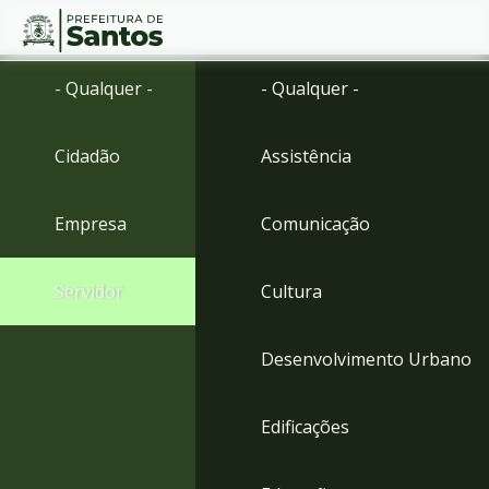
Ir
Conteúdo
- Qualquer -
- Qualquer -
para
o
conteúdo
Cidadão
Assistência
1
Ir
para
Empresa
Comunicação
o
menu
2
Servidor
Cultura
Ir
para
busca
Desenvolvimento Urbano
3
Ir
para
Edificações
o
rodapé