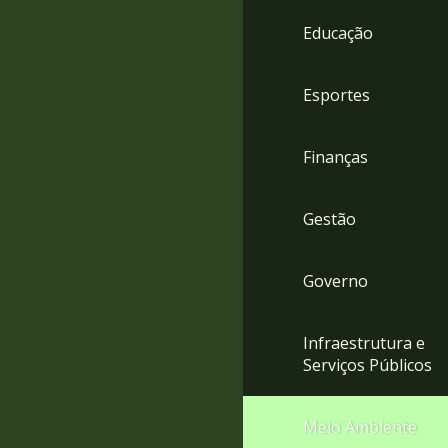
4
Educação
Acessibilidade
5
Esportes
Finanças
Gestão
Governo
Infraestrutura e
Serviços Públicos
Meio Ambiente