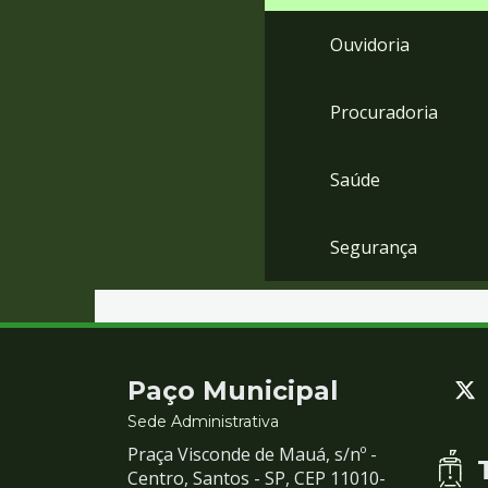
Ouvidoria
Procuradoria
Saúde
Segurança
Contato
Paço Municipal
e
Sede Administrativa
Praça Visconde de Mauá, s/nº -
Redes
Centro, Santos - SP, CEP 11010-