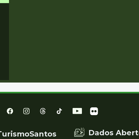
Dados Abert
TurismoSantos