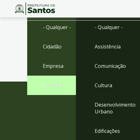
Ir
Conteúdo
- Qualquer -
- Qualquer -
para
o
conteúdo
Cidadão
Assistência
1
Ir
para
Empresa
Comunicação
o
menu
2
Servidor
Cultura
Ir
para
busca
Desenvolvimento
3
Urbano
Ir
para
o
Edificações
rodapé