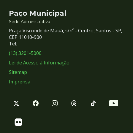
Contato
Paço Municipal
e
Sede Administrativa
Praça Visconde de Mauá, s/nº - Centro, Santos - SP,
Redes
CEP 11010-900
Tel:
Sociais
(13) 3201-5000
Lei de Acesso à Informação
Sitemap
Imprensa