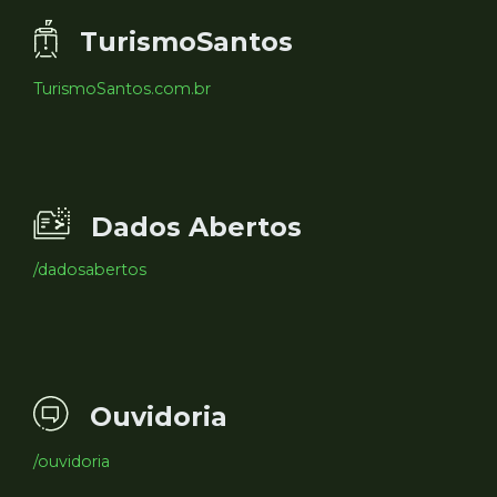
TurismoSantos
TurismoSantos.com.br
Dados Abertos
/dadosabertos
Ouvidoria
/ouvidoria