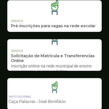
SERVICO
Pré-inscrições para vagas na rede escolar
SERVICO
Solicitação de Matricula e Transferencias
Online
Inscrição online na rede municipal de ensino
para crianças, jovens e adultos
Ilustração
da
INSTITUCIONAL
pagina
Caça Palavras - José Bonifácio
de