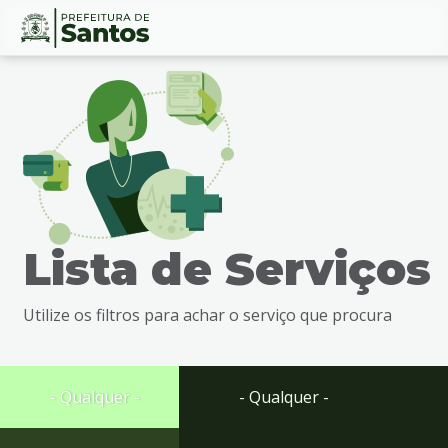
Ir
Conteúdo
para
o
conteúdo
1
Ir
para
o
menu
Lista de Serviços
2
Ir
para
Utilize os filtros para achar o serviço que procura
busca
3
Ir
para
- Qualquer -
- Qualquer -
o
rodapé