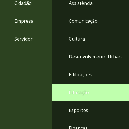
4
Cidadão
Assistência
Acessibilidade
5
Empresa
Comunicação
Servidor
Cultura
Desenvolvimento Urbano
Edificações
Educação
Esportes
Finanças