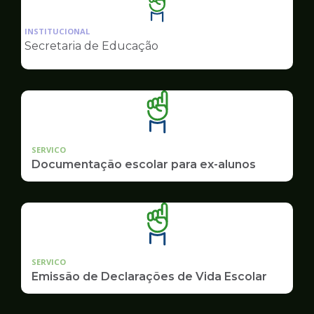
Ilustração
da
INSTITUCIONAL
pagina
Secretaria de Educação
de
Educação
SERVICO
Documentação escolar para ex-alunos
SERVICO
Emissão de Declarações de Vida Escolar