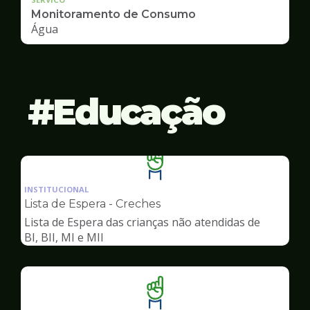
Monitoramento de Consumo
Água
Educação
Ilustração
da
INSTITUCIONAL
pagina
Lista de Espera - Creches
de
Lista de Espera das crianças não atendidas de
Educação
BI, BII, MI e MII
Ilustração