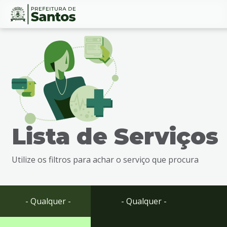
Ir
Conteúdo
para
o
conteúdo
1
Ir
para
o
menu
Lista de Serviços
2
Ir
para
Utilize os filtros para achar o serviço que procura
busca
3
Ir
para
- Qualquer -
- Qualquer -
o
rodapé