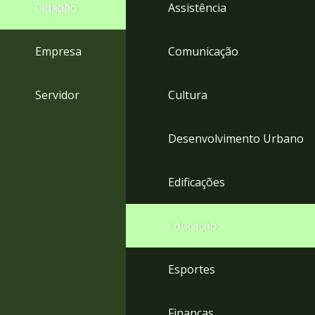
4
Cidadão
Assistência
Acessibilidade
5
Empresa
Comunicação
Servidor
Cultura
Desenvolvimento Urbano
Edificações
Educação
Esportes
Finanças