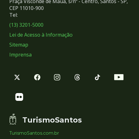
Praça Visconde de Mauá, s/nº - Centro, Santos - SP,
Redes
CEP 11010-900
Tel:
Sociais
(13) 3201-5000
Lei de Acesso à Informação
Sitemap
Imprensa
TurismoSantos
TurismoSantos.com.br