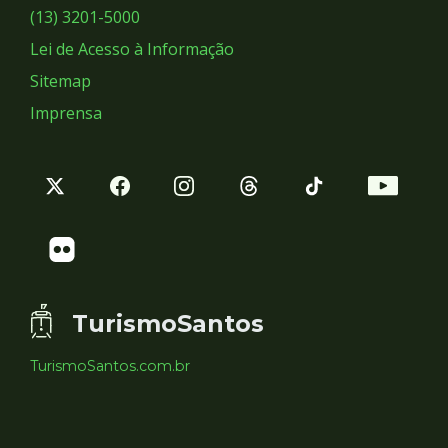
Sociais
(13) 3201-5000
Lei de Acesso à Informação
Sitemap
Imprensa
TurismoSantos
TurismoSantos.com.br