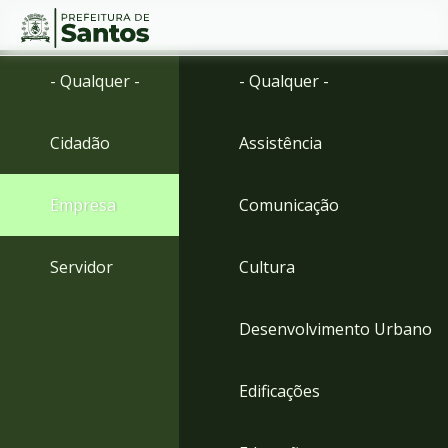
Ir
Conteúdo
- Qualquer -
- Qualquer -
para
o
conteúdo
Cidadão
Assistência
1
Ir
para
Empresa
Comunicação
o
menu
2
Servidor
Cultura
Ir
para
busca
Desenvolvimento Urbano
3
Ir
para
Edificações
o
rodapé