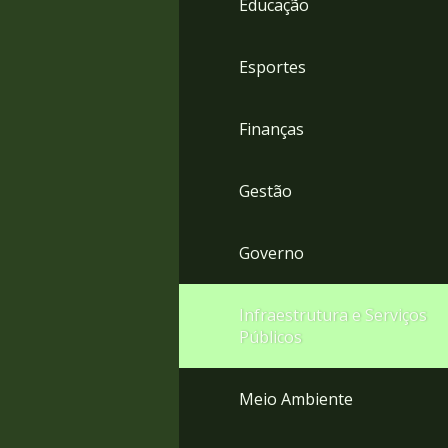
Educação
4
Acessibilidade
5
Esportes
Finanças
Gestão
Governo
Infraestrutura e Serviços
Públicos
Meio Ambiente