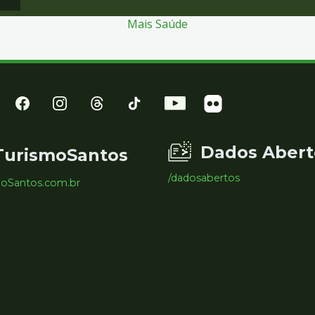
Mais Saúde
Dados Abert
TurismoSantos
/dadosabertos
moSantos.com.br