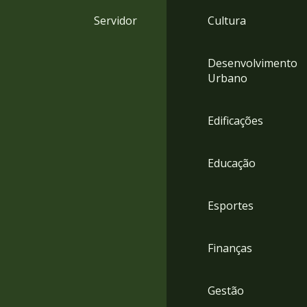
4
Servidor
Cultura
Acessibilidade
5
Desenvolvimento
Urbano
Edificações
Educação
Esportes
Finanças
Gestão