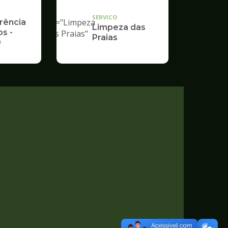
"
SERVICO
alt="Limpeza
rência
Limpeza das
s -
das Praias"
Praias
9
/>