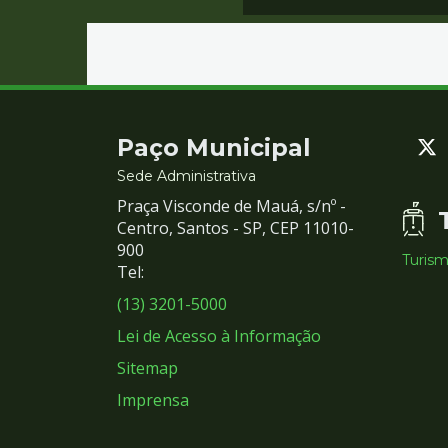
Contato
Paço Municipal
e
Sede Administrativa
Praça Visconde de Mauá, s/nº -
Redes
Centro, Santos - SP, CEP 11010-
900
Turis
Sociais
Tel:
(13) 3201-5000
Lei de Acesso à Informação
Sitemap
Imprensa