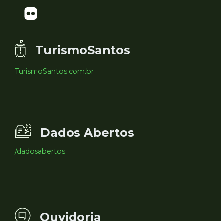
TurismoSantos
TurismoSantos.com.br
Dados Abertos
/dadosabertos
Ouvidoria