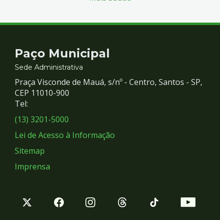
Contato
Paço Municipal
e
Sede Administrativa
Praça Visconde de Mauá, s/nº - Centro, Santos - SP,
Redes
CEP 11010-900
Tel:
Sociais
(13) 3201-5000
Lei de Acesso à Informação
Sitemap
Imprensa