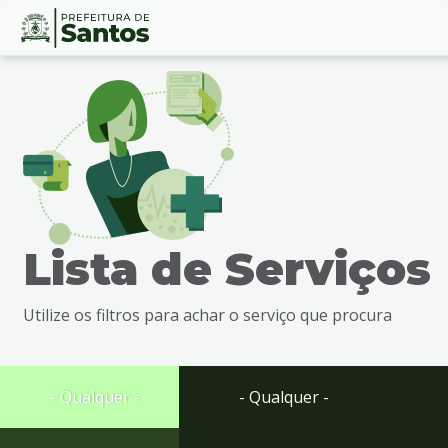
Ir
Conteúdo
para
o
conteúdo
1
Ir
para
o
menu
Lista de Serviços
2
Ir
para
Utilize os filtros para achar o serviço que procura
busca
3
Ir
para
- Qualquer -
- Qualquer -
o
rodapé