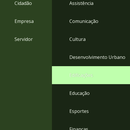
4
Cidadão
Assistência
Acessibilidade
5
Empresa
Comunicação
Servidor
Cultura
Desenvolvimento Urbano
Edificações
Educação
Esportes
Finanças