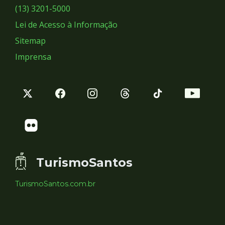
Sociais
(13) 3201-5000
Lei de Acesso à Informação
Sitemap
Imprensa
TurismoSantos
TurismoSantos.com.br