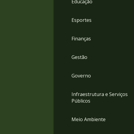
Educação
4
Acessibilidade
5
Esportes
Finanças
Gestão
Governo
Infraestrutura e Serviços
Públicos
Meio Ambiente