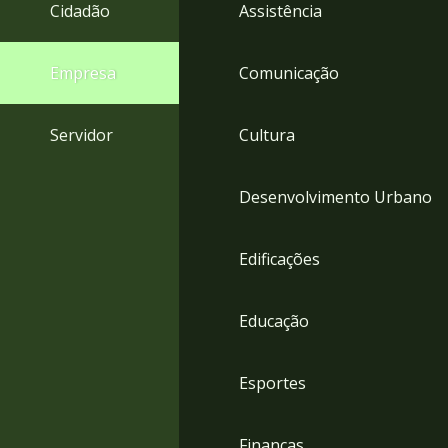
4
Cidadão
Assistência
Acessibilidade
5
Empresa
Comunicação
Servidor
Cultura
Desenvolvimento Urbano
Edificações
Educação
Esportes
Finanças