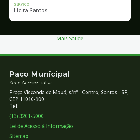
SERVICO
Licita Santos
Mais Saúde
Contato
Paço Municipal
e
Sede Administrativa
Praça Visconde de Mauá, s/nº - Centro, Santos - SP,
Redes
CEP 11010-900
Tel:
Sociais
(13) 3201-5000
Lei de Acesso à Informação
Sitemap