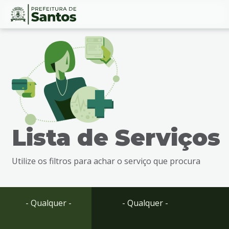
Ir
Conteúdo
para
o
conteúdo
1
Ir
para
o
menu
Lista de Serviços
2
Ir
para
Utilize os filtros para achar o serviço que procura
busca
3
Ir
para
- Qualquer -
- Qualquer -
o
rodapé