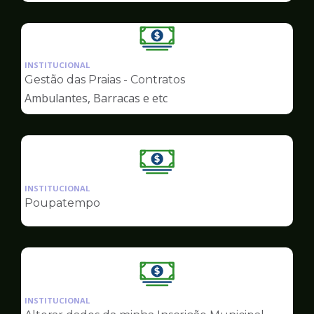
Ilustração
da
INSTITUCIONAL
pagina
Gestão das Praias - Contratos
de
Ambulantes, Barracas e etc
Finanças
Ilustração
da
INSTITUCIONAL
pagina
Poupatempo
de
Finanças
Ilustração
da
INSTITUCIONAL
pagina