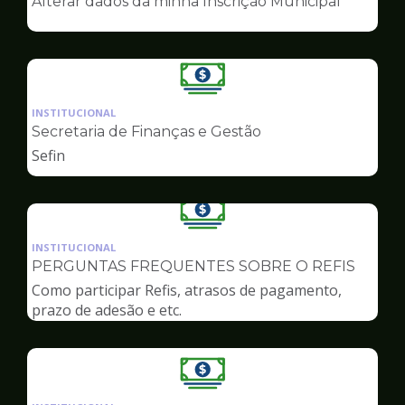
Alterar dados da minha Inscrição Municipal
de
Finanças
Ilustração
da
INSTITUCIONAL
pagina
Secretaria de Finanças e Gestão
de
Sefin
Finanças
Ilustração
da
INSTITUCIONAL
pagina
PERGUNTAS FREQUENTES SOBRE O REFIS
de
Como participar Refis, atrasos de pagamento,
Finanças
prazo de adesão e etc.
Ilustração
da