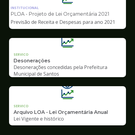
da
INSTITUCIONAL
pagina
PLOA - Projeto de Lei Orçamentária 2021
de
Previsão de Receita e Despesas para ano 2021
Transparência
SERVICO
Desonerações
Desonerações concedidas pela Prefeitura
Municipal de Santos
SERVICO
Arquivo LOA - Lei Orçamentária Anual
Lei Vigente e histórico