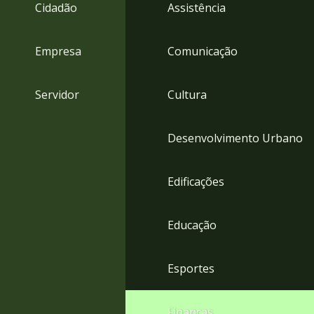
4
Cidadão
Assistência
Acessibilidade
5
Empresa
Comunicação
Servidor
Cultura
Desenvolvimento Urbano
Edificações
Educação
Esportes
Finanças