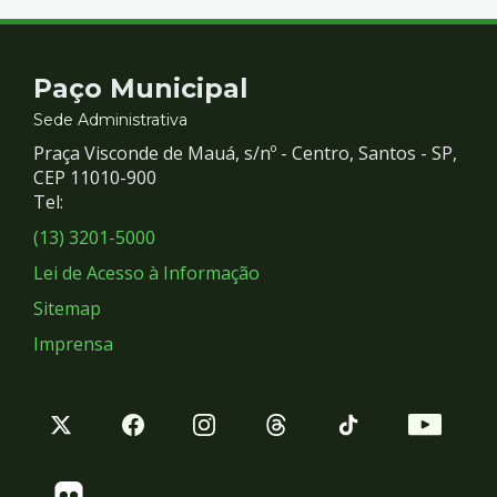
Contato
Paço Municipal
e
Sede Administrativa
Praça Visconde de Mauá, s/nº - Centro, Santos - SP,
Redes
CEP 11010-900
Tel:
Sociais
(13) 3201-5000
Lei de Acesso à Informação
Sitemap
Imprensa