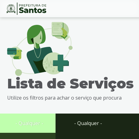
Ir
Conteúdo
para
o
conteúdo
1
Ir
para
o
menu
Lista de Serviços
2
Ir
para
Utilize os filtros para achar o serviço que procura
busca
3
Ir
para
- Qualquer -
- Qualquer -
o
rodapé