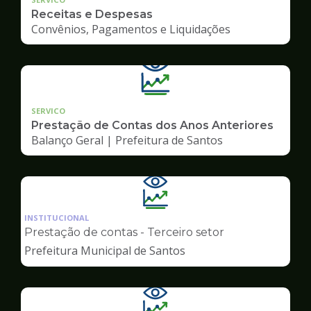
Receitas e Despesas
Convênios, Pagamentos e Liquidações
SERVICO
Prestação de Contas dos Anos Anteriores
Balanço Geral | Prefeitura de Santos
Ilustração
da
INSTITUCIONAL
pagina
Prestação de contas - Terceiro setor
de
Prefeitura Municipal de Santos
Transparência
Ilustração