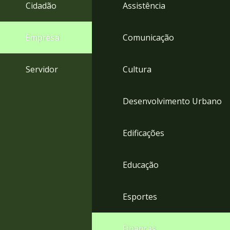
4
Cidadão
Assistência
Acessibilidade
5
Empresa
Comunicação
Servidor
Cultura
Desenvolvimento Urbano
Edificações
Educação
Esportes
Finanças