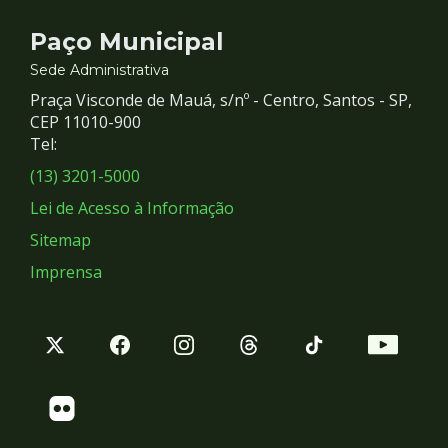
Contato
Paço Municipal
e
Sede Administrativa
Praça Visconde de Mauá, s/nº - Centro, Santos - SP,
Redes
CEP 11010-900
Tel:
Sociais
(13) 3201-5000
Lei de Acesso à Informação
Sitemap
Imprensa