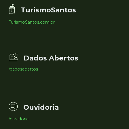
TurismoSantos
TurismoSantos.com.br
Dados Abertos
/dadosabertos
Ouvidoria
/ouvidoria