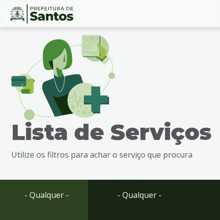
Ir
Conteúdo
para
o
conteúdo
1
Ir
para
o
menu
Lista de Serviços
2
Ir
para
Utilize os filtros para achar o serviço que procura
busca
3
Ir
para
- Qualquer -
- Qualquer -
o
rodapé