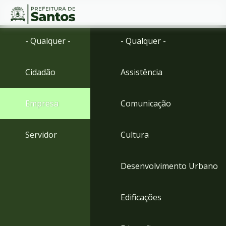
Ir
Conteúdo
- Qualquer -
- Qualquer -
para
o
conteúdo
Cidadão
Assistência
1
Ir
para
Empresa
Comunicação
o
menu
2
Servidor
Cultura
Ir
para
busca
Desenvolvimento Urbano
3
Ir
para
Edificações
o
rodapé