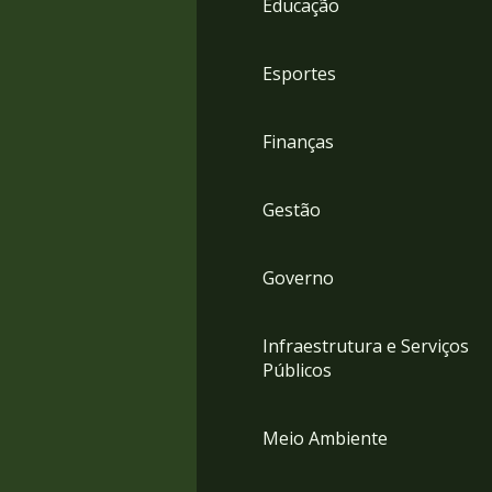
Educação
4
Acessibilidade
5
Esportes
Finanças
Gestão
Governo
Infraestrutura e Serviços
Públicos
Meio Ambiente