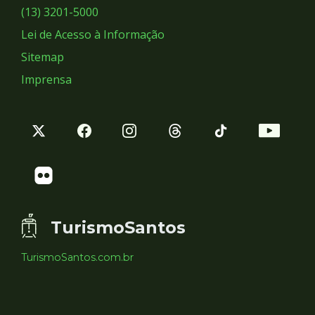
Sociais
(13) 3201-5000
Lei de Acesso à Informação
Sitemap
Imprensa
TurismoSantos
TurismoSantos.com.br