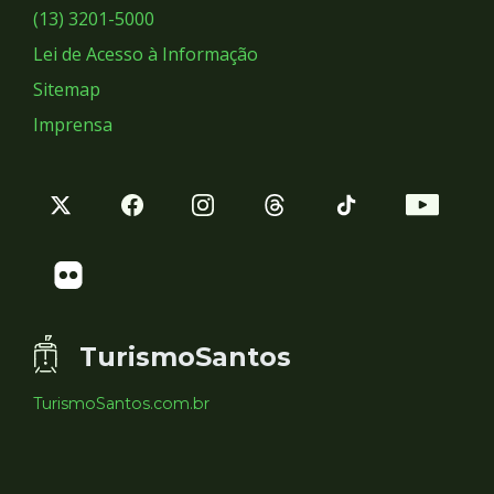
Sociais
(13) 3201-5000
Lei de Acesso à Informação
Sitemap
Imprensa
TurismoSantos
TurismoSantos.com.br