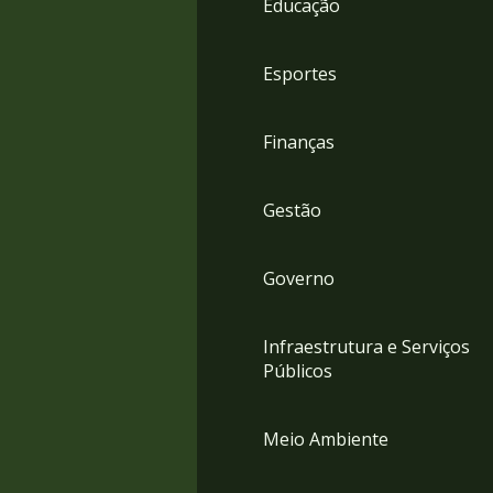
Educação
4
Acessibilidade
5
Esportes
Finanças
Gestão
Governo
Infraestrutura e Serviços
Públicos
Meio Ambiente