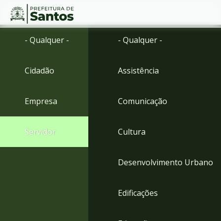
Ir
Conteúdo
- Qualquer -
- Qualquer -
para
o
conteúdo
Cidadão
Assistência
1
Ir
para
Empresa
Comunicação
o
menu
2
Servidor
Cultura
Ir
para
busca
Desenvolvimento Urbano
3
Ir
para
Edificações
o
rodapé