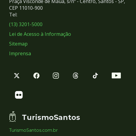
Praça Visconde de Mauá, s/nº - Centro, Santos - SP,
Redes
CEP 11010-900
Tel:
Sociais
(13) 3201-5000
Lei de Acesso à Informação
Sitemap
Imprensa
TurismoSantos
TurismoSantos.com.br