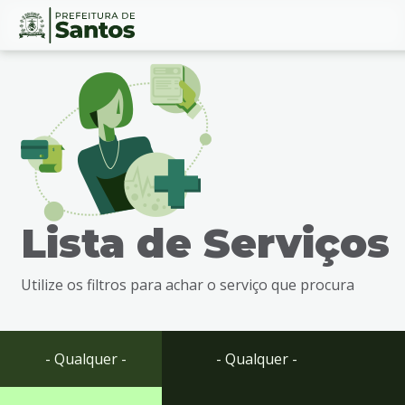
Ir
Conteúdo
para
o
conteúdo
1
Ir
para
o
menu
Lista de Serviços
2
Ir
para
Utilize os filtros para achar o serviço que procura
busca
3
Ir
para
- Qualquer -
- Qualquer -
o
rodapé