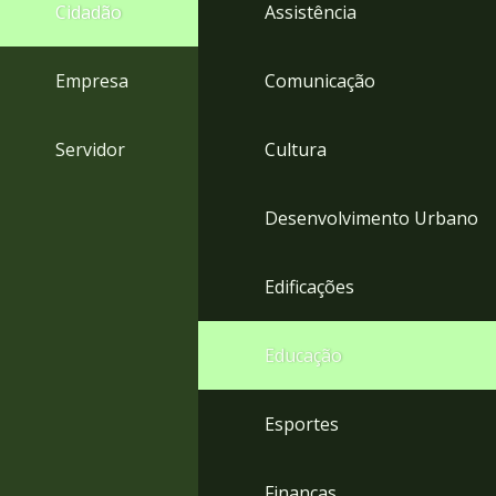
4
Cidadão
Assistência
Acessibilidade
5
Empresa
Comunicação
Servidor
Cultura
Desenvolvimento Urbano
Edificações
Educação
Esportes
Finanças