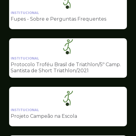
Ilustração
da
INSTITUCIONAL
pagina
Fupes - Sobre e Perguntas Frequentes
de
Esportes
Ilustração
da
INSTITUCIONAL
pagina
Protocolo Troféu Brasil de Triathlon/5º Camp.
de
Santista de Short Triathlon/2021
Esportes
Ilustração
da
INSTITUCIONAL
pagina
Projeto Campeão na Escola
de
Esportes