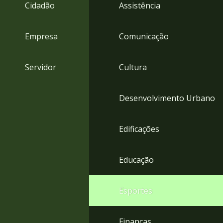
4
Cidadão
Assistência
Acessibilidade
5
Empresa
Comunicação
Servidor
Cultura
Desenvolvimento Urbano
Edificações
Educação
Esportes
Finanças