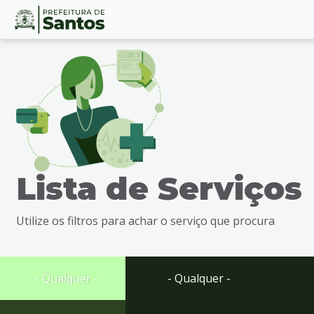
Ir
Conteúdo
para
o
conteúdo
1
Ir
para
o
menu
Lista de Serviços
2
Ir
para
Utilize os filtros para achar o serviço que procura
busca
3
Ir
para
- Qualquer -
- Qualquer -
o
rodapé