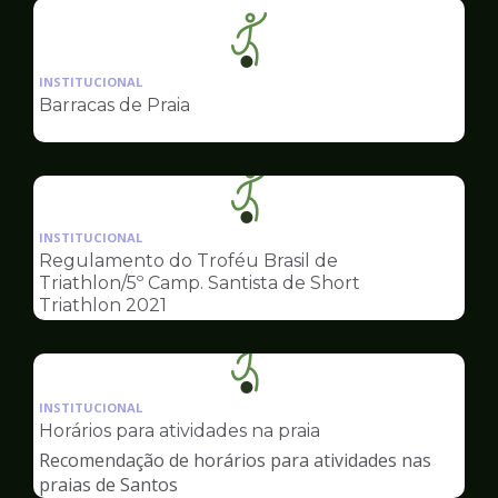
Ilustração
da
INSTITUCIONAL
pagina
Barracas de Praia
de
Esportes
Ilustração
da
INSTITUCIONAL
pagina
Regulamento do Troféu Brasil de
de
Triathlon/5º Camp. Santista de Short
Esportes
Triathlon 2021
Ilustração
da
INSTITUCIONAL
pagina
Horários para atividades na praia
de
Recomendação de horários para atividades nas
Esportes
praias de Santos