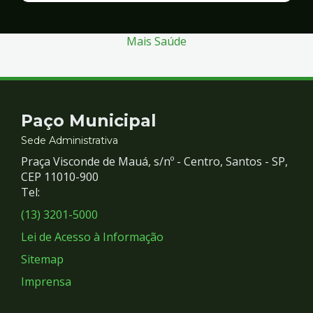
Segurança
Mais Saúde
Contato
Paço Municipal
e
Sede Administrativa
Praça Visconde de Mauá, s/nº - Centro, Santos - SP,
Redes
CEP 11010-900
Tel:
Sociais
(13) 3201-5000
Lei de Acesso à Informação
Sitemap
Imprensa