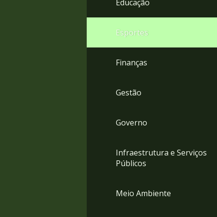
Educação
4
Acessibilidade
5
Esportes
Finanças
Gestão
Governo
Infraestrutura e Serviços
Públicos
Meio Ambiente