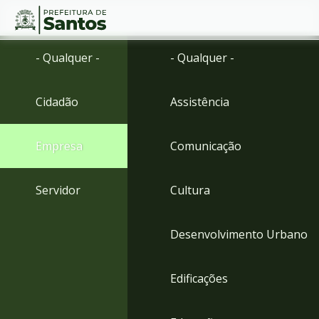
Ir
Conteúdo
- Qualquer -
- Qualquer -
para
o
conteúdo
Cidadão
Assistência
1
Ir
para
Empresa
Comunicação
o
menu
2
Servidor
Cultura
Ir
para
busca
Desenvolvimento Urbano
3
Ir
para
Edificações
o
rodapé