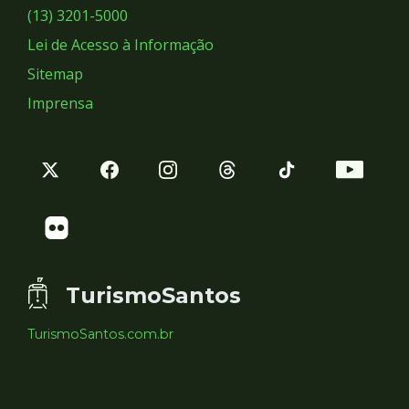
Sociais
(13) 3201-5000
Lei de Acesso à Informação
Sitemap
Imprensa
TurismoSantos
TurismoSantos.com.br