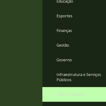
Educação
4
Acessibilidade
5
Esportes
Finanças
Gestão
Governo
Infraestrutura e Serviços
Públicos
Meio Ambiente