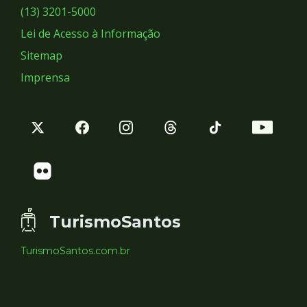
Sociais
(13) 3201-5000
Lei de Acesso à Informação
Sitemap
Imprensa
TurismoSantos
TurismoSantos.com.br