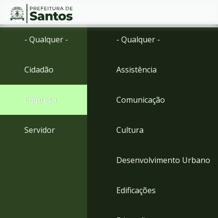
Ir
Conteúdo
- Qualquer -
- Qualquer -
para
o
conteúdo
Cidadão
Assistência
1
Ir
para
Empresa
Comunicação
o
menu
2
Servidor
Cultura
Ir
para
busca
Desenvolvimento Urbano
3
Ir
para
Edificações
o
rodapé