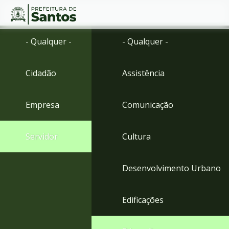
Ir
Conteúdo
- Qualquer -
- Qualquer -
para
o
conteúdo
Cidadão
Assistência
1
Ir
para
Empresa
Comunicação
o
menu
2
Servidor
Cultura
Ir
para
busca
Desenvolvimento Urbano
3
Ir
para
Edificações
o
rodapé