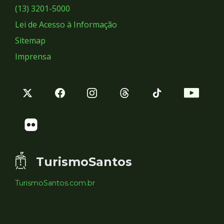
Sociais
(13) 3201-5000
Lei de Acesso à Informação
Sitemap
Imprensa
TurismoSantos
TurismoSantos.com.br