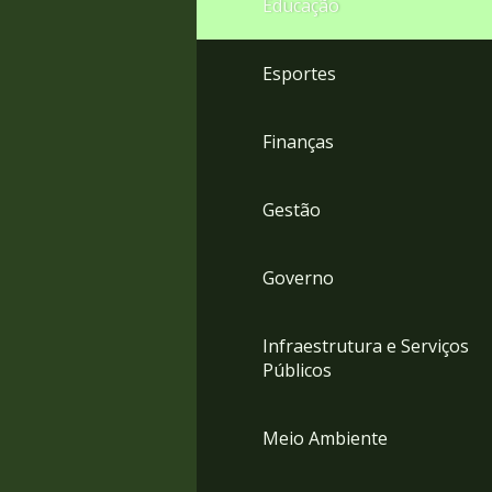
Educação
4
Acessibilidade
5
Esportes
Finanças
Gestão
Governo
Infraestrutura e Serviços
Públicos
Meio Ambiente