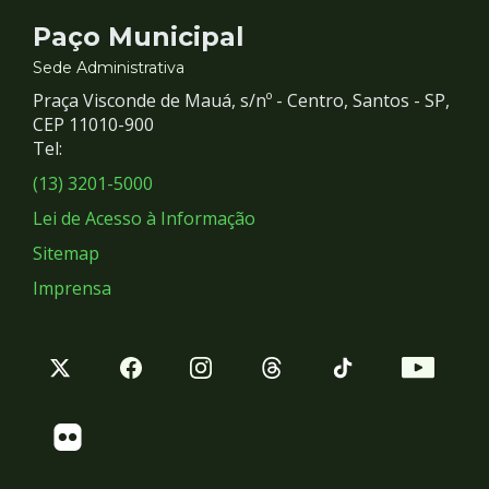
Contato
Paço Municipal
e
Sede Administrativa
Praça Visconde de Mauá, s/nº - Centro, Santos - SP,
Redes
CEP 11010-900
Tel:
Sociais
(13) 3201-5000
Lei de Acesso à Informação
Sitemap
Imprensa