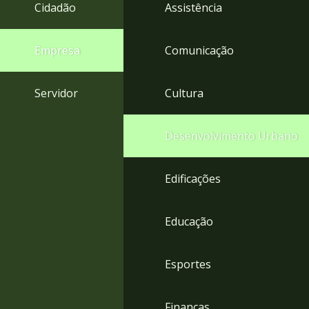
4
Cidadão
Assistência
Acessibilidade
5
Empresa
Comunicação
Servidor
Cultura
Desenvolvimento Urbano
Edificações
Educação
Esportes
Finanças