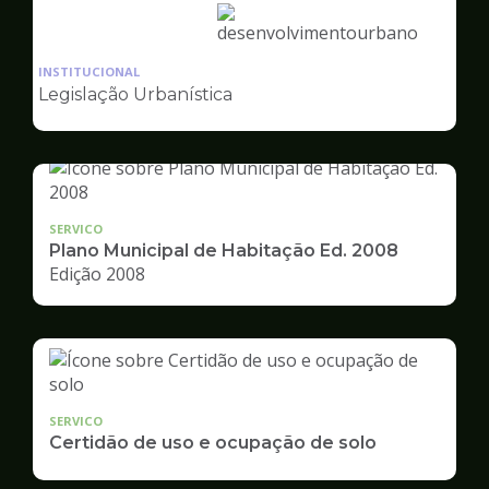
Ilustração
da
INSTITUCIONAL
pagina
Legislação Urbanística
de
Desenvolvimento
Urbano
SERVICO
Plano Municipal de Habitação Ed. 2008
Edição 2008
SERVICO
Certidão de uso e ocupação de solo