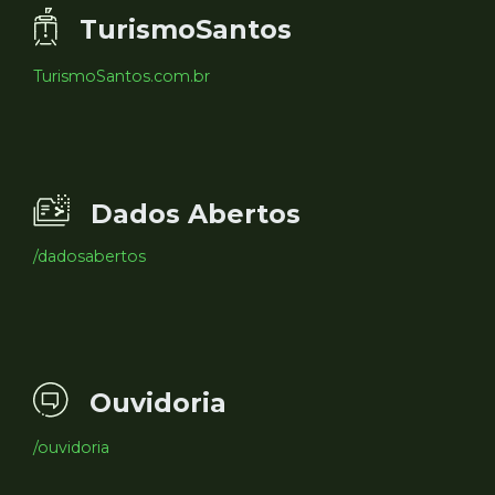
TurismoSantos
TurismoSantos.com.br
Dados Abertos
/dadosabertos
Ouvidoria
/ouvidoria