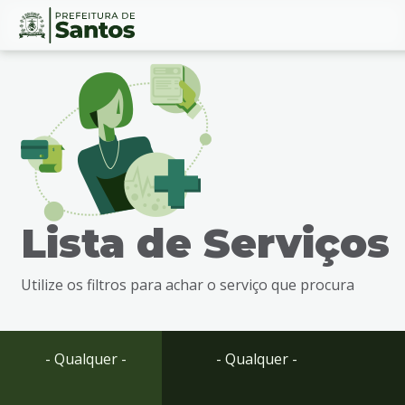
Ir
Conteúdo
para
o
conteúdo
1
Ir
para
o
menu
Lista de Serviços
2
Ir
para
Utilize os filtros para achar o serviço que procura
busca
3
Ir
para
- Qualquer -
- Qualquer -
o
rodapé