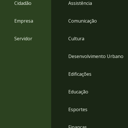
4
Cidadão
Assistência
Acessibilidade
5
Empresa
Comunicação
Servidor
Cultura
Desenvolvimento Urbano
Edificações
Educação
Esportes
Finanças