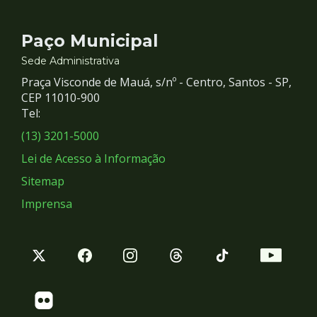
Contato
Paço Municipal
e
Sede Administrativa
Praça Visconde de Mauá, s/nº - Centro, Santos - SP,
Redes
CEP 11010-900
Tel:
Sociais
(13) 3201-5000
Lei de Acesso à Informação
Sitemap
Imprensa