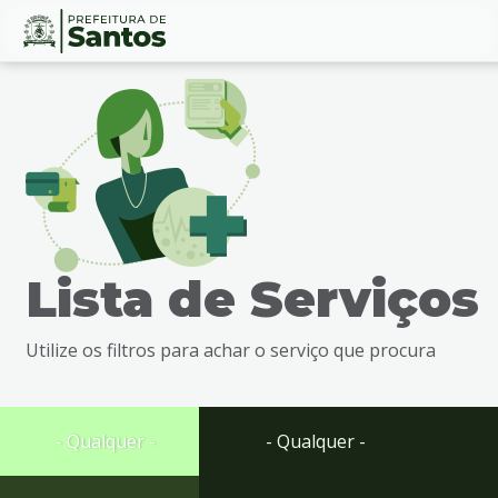
Ir
Conteúdo
para
o
conteúdo
1
Ir
para
o
menu
Lista de Serviços
2
Ir
para
Utilize os filtros para achar o serviço que procura
busca
3
Ir
para
- Qualquer -
- Qualquer -
o
rodapé