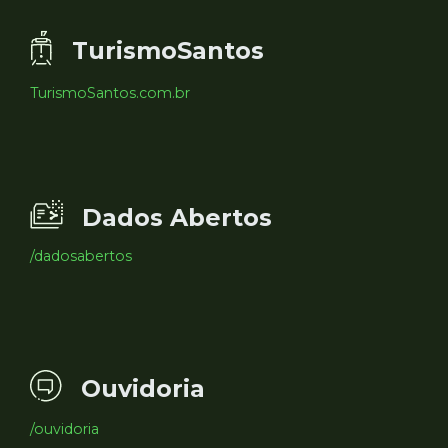
TurismoSantos
TurismoSantos.com.br
Dados Abertos
/dadosabertos
Ouvidoria
/ouvidoria