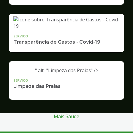
Infraestrutura
e
Serviços
Públicos
SERVICO
Transparência de Gastos - Covid-19
" alt="Limpeza das Praias" />
SERVICO
Limpeza das Praias
Mais Saúde