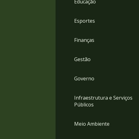
Educação
4
Acessibilidade
5
Esportes
Finanças
Gestão
Governo
Infraestrutura e Serviços
Públicos
Meio Ambiente