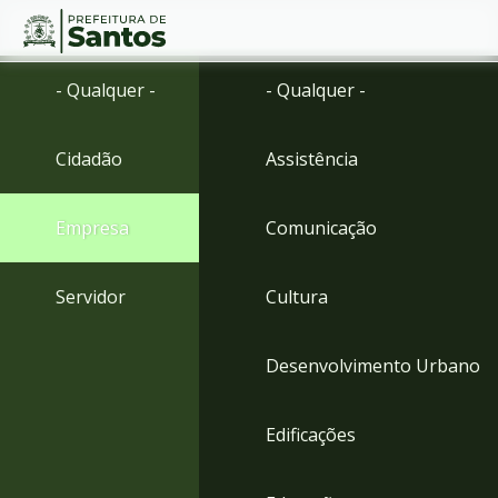
Ir
Conteúdo
- Qualquer -
- Qualquer -
para
o
conteúdo
Cidadão
Assistência
1
Ir
para
Empresa
Comunicação
o
menu
2
Servidor
Cultura
Ir
para
busca
Desenvolvimento Urbano
3
Ir
para
Edificações
o
rodapé