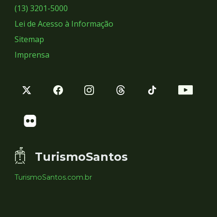
Sociais
(13) 3201-5000
Lei de Acesso à Informação
Sitemap
Imprensa
TurismoSantos
TurismoSantos.com.br