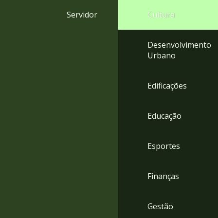
4
Servidor
Cultura
Acessibilidade
5
Desenvolvimento
Urbano
Edificações
Educação
Esportes
Finanças
Gestão