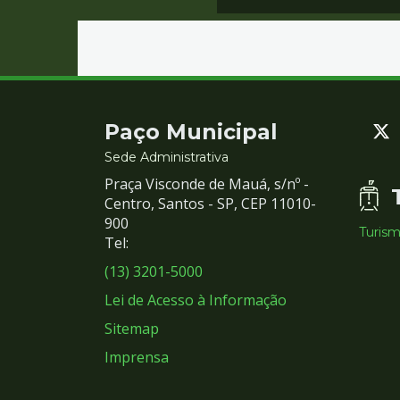
Contato
Paço Municipal
e
Sede Administrativa
Praça Visconde de Mauá, s/nº -
Redes
Centro, Santos - SP, CEP 11010-
900
Turis
Sociais
Tel:
(13) 3201-5000
Lei de Acesso à Informação
Sitemap
Imprensa