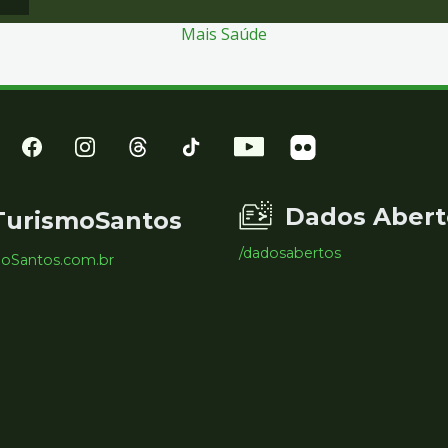
Mais Saúde
Dados Abert
TurismoSantos
/dadosabertos
moSantos.com.br