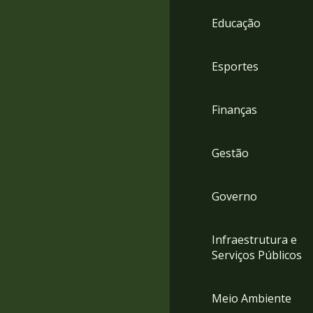
4
Educação
Acessibilidade
5
Esportes
Finanças
Gestão
Governo
Infraestrutura e
Serviços Públicos
Meio Ambiente