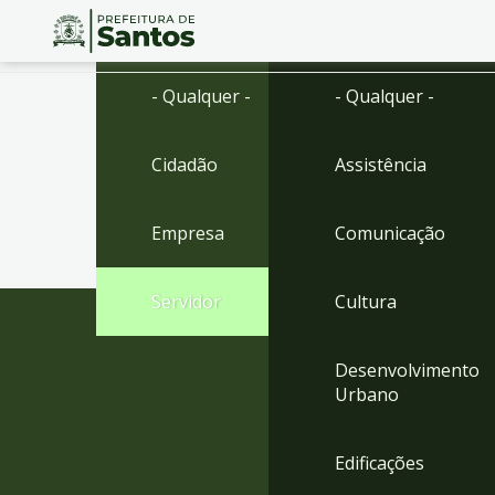
Ir
Conteúdo
- Qualquer -
- Qualquer -
para
o
conteúdo
Cidadão
Assistência
1
Ir
para
Empresa
Comunicação
o
menu
2
Servidor
Cultura
Ir
para
busca
Desenvolvimento
3
Urbano
Ir
para
o
Edificações
rodapé