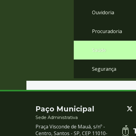
Ouvidoria
Procuradoria
Saúde
Segurança
Contato
Paço Municipal
e
Sede Administrativa
Praça Visconde de Mauá, s/nº -
Redes
Centro, Santos - SP, CEP 11010-