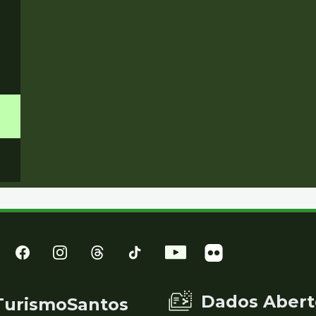
Dados Abert
TurismoSantos