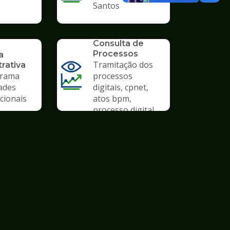
Santos
SERVICO
Consulta de
Processos
a
Tramitação dos
rativa
rama
processos
ades
digitais, cpnet,
cionais
atos bpm,
processo digital