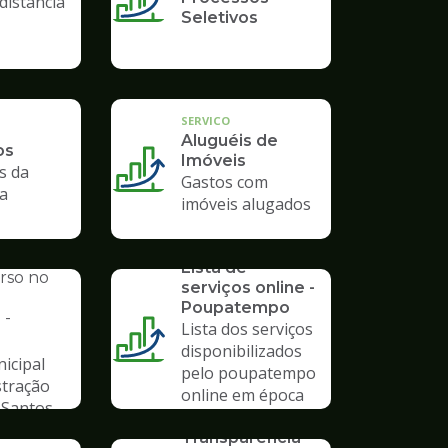
distância
Seletivos
SERVICO
Aluguéis de
os
Imóveis
s da
Gastos com
ra
imóveis alugados
SERVICO
AL
Lista de
urso no
serviços online -
Poupatempo
 -
Lista dos serviços
disponibilizados
icipal
pelo poupatempo
stração
online em época
 Santos
de pandemia
SERVICO
Transparência