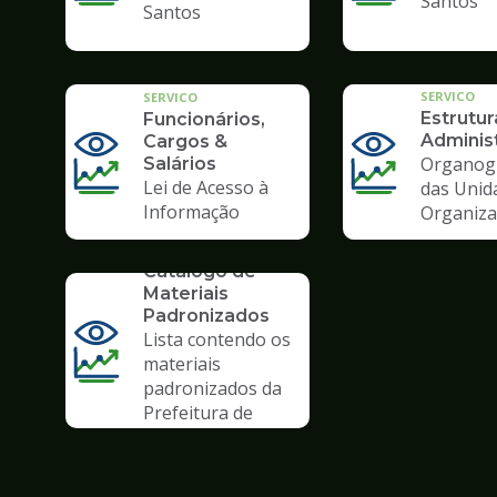
Santos
Santos
SERVICO
SERVICO
Estrutur
Funcionários,
Administ
Cargos &
Organog
Salários
Lei de Acesso à
das Unid
Informação
Organiza
SERVICO
Catálogo de
Materiais
Padronizados
Lista contendo os
materiais
padronizados da
Prefeitura de
Santos