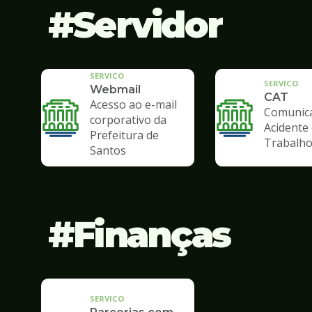
Servidor
SERVICO
SERVICO
Webmail
CAT
Acesso ao e-mail
Comunic
corporativo da
Acidente
Prefeitura de
Trabalh
Santos
Finanças
SERVICO