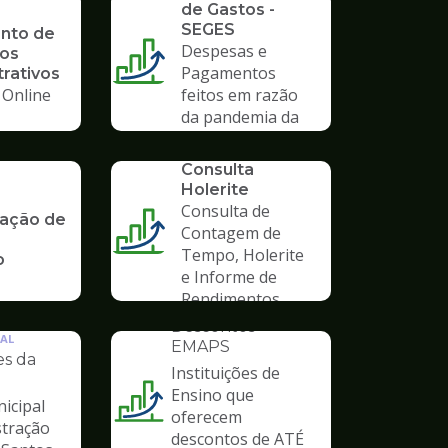
de Gastos -
SEGES
nto de
Despesas e
os
Pagamentos
rativos
 Online
feitos em razão
da pandemia da
COVID-19
SERVICO
Consulta
Holerite
Consulta de
ação de
Contagem de
Tempo, Holerite
o
e Informe de
Rendimentos
INSTITUCIONAL
Descontos
AL
EMAPS
es da
Instituições de
Ensino que
icipal
Ilustração
oferecem
stração
da
descontos de ATÉ