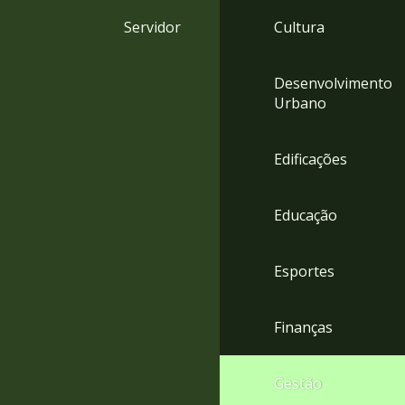
4
Servidor
Cultura
Acessibilidade
5
Desenvolvimento
Urbano
Edificações
Educação
Esportes
Finanças
Gestão