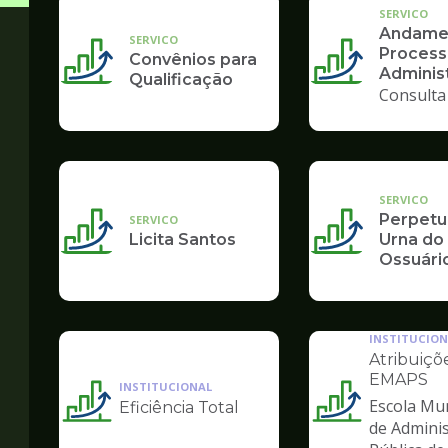
SERVICO
Andame
SERVICO
Process
Convênios para
Administ
Qualificação
Consulta
SERVICO
Perpetu
SERVICO
Licita Santos
Urna do
Ossuári
INSTITUCION
Atribuiçõ
EMAPS
INSTITUCIONAL
Escola Mun
Eficiência Total
Ilustração
Ilustração
de Admini
da
da