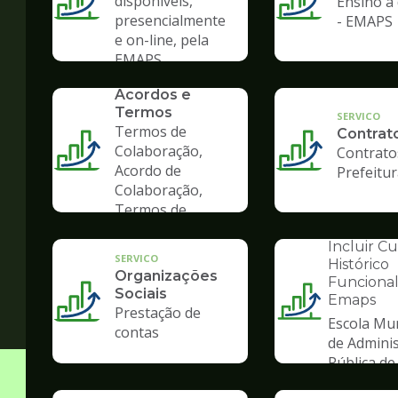
disponíveis,
Ensino à 
presencialmente
- EMAPS
e on-line, pela
EMAPS
SERVICO
Convênios,
Acordos e
Termos
SERVICO
Termos de
Contrat
Colaboração,
Contrato
Acordo de
Prefeitu
Colaboração,
Termos de
Fomento
INSTITUCION
Incluir C
SERVICO
Histórico
Organizações
Funcional
Sociais
Emaps
Ilustração
Prestação de
Escola Mun
da
contas
de Admini
pagina
Pública de
de
Gestão