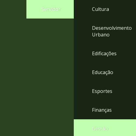
4
Servidor
Cultura
Acessibilidade
5
Desenvolvimento
Urbano
Edificações
Educação
Esportes
Finanças
Gestão