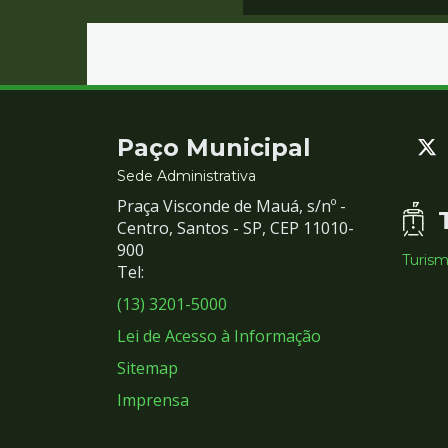
Contato
Paço Municipal
e
Sede Administrativa
Praça Visconde de Mauá, s/nº -
Redes
Centro, Santos - SP, CEP 11010-
900
Turis
Sociais
Tel:
(13) 3201-5000
Lei de Acesso à Informação
Sitemap
Imprensa