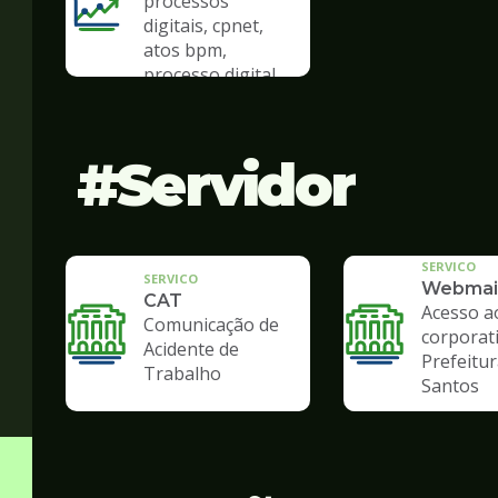
processos
digitais, cpnet,
atos bpm,
processo digital
Servidor
SERVICO
SERVICO
Webmai
CAT
Acesso a
Comunicação de
corporat
Acidente de
Prefeitur
Trabalho
Santos