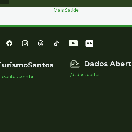
Mais Saúde
Dados Abert
TurismoSantos
/dadosabertos
moSantos.com.br