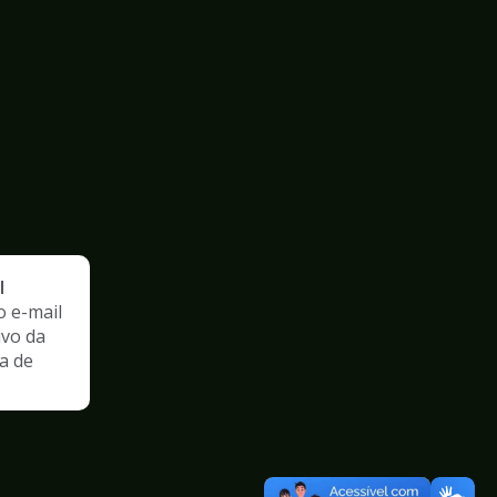
l
o e-mail
ivo da
a de