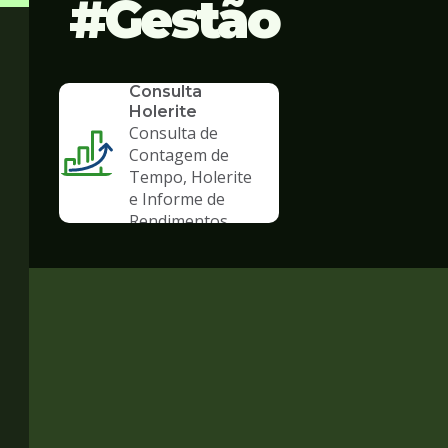
Gestão
SERVICO
Consulta
Holerite
Consulta de
Contagem de
Tempo, Holerite
e Informe de
Rendimentos