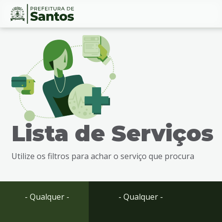
Ir
Conteúdo
para
o
conteúdo
1
Ir
para
o
menu
Lista de Serviços
2
Ir
para
Utilize os filtros para achar o serviço que procura
busca
3
Ir
para
- Qualquer -
- Qualquer -
o
rodapé