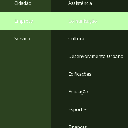
4
Cidadão
Assistência
Acessibilidade
5
Empresa
Comunicação
Servidor
Cultura
Desenvolvimento Urbano
Edificações
Educação
Esportes
Finanças