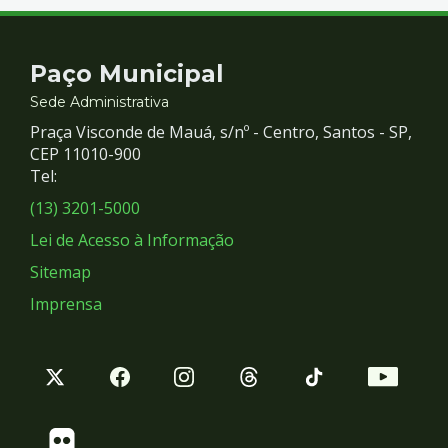
Contato
Paço Municipal
e
Sede Administrativa
Praça Visconde de Mauá, s/nº - Centro, Santos - SP,
Redes
CEP 11010-900
Tel:
Sociais
(13) 3201-5000
Lei de Acesso à Informação
Sitemap
Imprensa