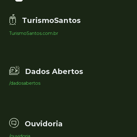
TurismoSantos
TurismoSantos.com.br
Dados Abertos
/dadosabertos
Ouvidoria
/ouvidoria