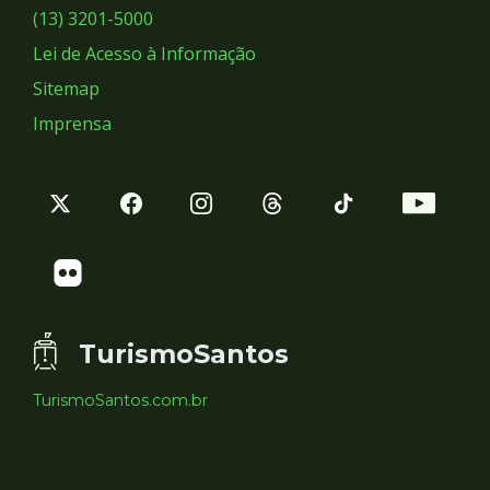
Sociais
(13) 3201-5000
Lei de Acesso à Informação
Sitemap
Imprensa
TurismoSantos
TurismoSantos.com.br