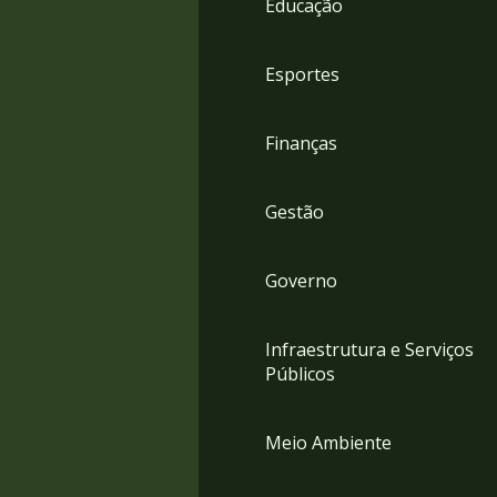
Educação
4
Acessibilidade
5
Esportes
Finanças
Gestão
Governo
Infraestrutura e Serviços
Públicos
Meio Ambiente