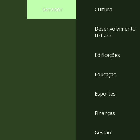
4
Servidor
Cultura
Acessibilidade
5
Desenvolvimento
Urbano
Edificações
Educação
Esportes
Finanças
Gestão