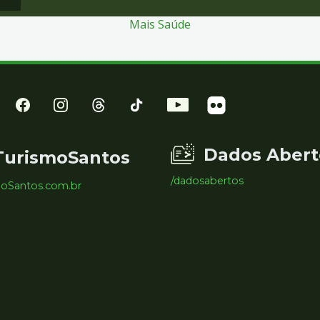
Mais Saúde
Dados Abert
TurismoSantos
/dadosabertos
moSantos.com.br