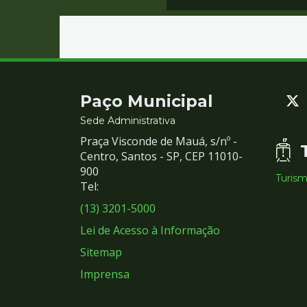
Contato
Paço Municipal
e
Sede Administrativa
Praça Visconde de Mauá, s/nº -
Redes
Centro, Santos - SP, CEP 11010-
900
Turis
Sociais
Tel:
(13) 3201-5000
Lei de Acesso à Informação
Sitemap
Imprensa