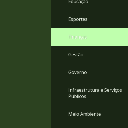
Educação
4
Acessibilidade
5
Esportes
Finanças
Gestão
Governo
Infraestrutura e Serviços
Públicos
Meio Ambiente