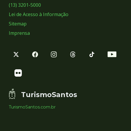
Sociais
(13) 3201-5000
Lei de Acesso à Informação
Sitemap
Imprensa
TurismoSantos
TurismoSantos.com.br