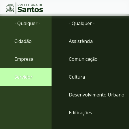
Ir
Conteúdo
- Qualquer -
- Qualquer -
para
o
conteúdo
Cidadão
Assistência
1
Ir
para
Empresa
Comunicação
o
menu
2
Servidor
Cultura
Ir
para
busca
Desenvolvimento Urbano
3
Ir
para
Edificações
o
rodapé