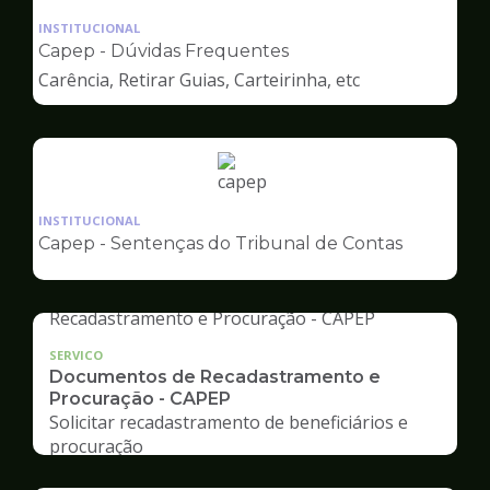
da
INSTITUCIONAL
pagina
Capep - Dúvidas Frequentes
de
Carência, Retirar Guias, Carteirinha, etc
Capep
Ilustração
da
INSTITUCIONAL
pagina
Capep - Sentenças do Tribunal de Contas
de
Capep
SERVICO
Documentos de Recadastramento e
Procuração - CAPEP
Solicitar recadastramento de beneficiários e
procuração