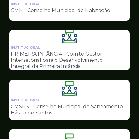
da
INSTITUCIONAL
pagina
CMH - Conselho Municipal de Habitação
de
Conselhos
Ilustração
da
INSTITUCIONAL
pagina
PRIMEIRA INFÂNCIA - Comitê Gestor
de
Intersetorial para o Desenvolvimento
Conselhos
Integral da Primeira Infância
Ilustração
da
INSTITUCIONAL
pagina
CMSBS - Conselho Municipal de Saneamento
de
Básico de Santos
Conselhos