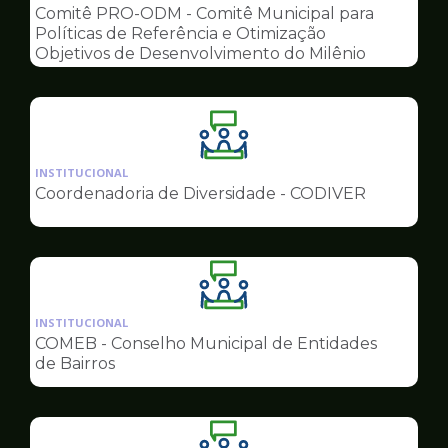
pagina
Comitê PRO-ODM - Comitê Municipal para
de
Políticas de Referência e Otimização
Conselhos
Objetivos de Desenvolvimento do Milênio
Ilustração
da
INSTITUCIONAL
pagina
Coordenadoria de Diversidade - CODIVER
de
Conselhos
Ilustração
da
INSTITUCIONAL
pagina
COMEB - Conselho Municipal de Entidades
de
de Bairros
Conselhos