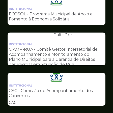
Ilustração
da
INSTITUCIONAL
pagina
ECOSOL - Programa Municipal de Apoio e
de
Fomento à Economia Solidária
Conselhos
" alt="" />
Ilustração
da
INSTITUCIONAL
pagina
CIAMP-RUA - Comitê Gestor Intersetorial de
de
Acompanhamento e Monitoramento do
Conselhos
Plano Municipal para a Garantia de Direitos
das Pessoas em Situação de Rua
Ilustração
da
INSTITUCIONAL
pagina
CAC - Comissão de Acompanhamento dos
de
Convênios
Conselhos
CAC