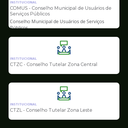
da
INSTITUCIONAL
pagina
COMUS - Conselho Municipal de Usuários de
de
Serviços Públicos
Conselhos
Conselho Municipal de Usuários de Serviços
Públicos
Ilustração
da
INSTITUCIONAL
pagina
CTZC - Conselho Tutelar Zona Central
de
Conselhos
Ilustração
da
INSTITUCIONAL
pagina
CTZL - Conselho Tutelar Zona Leste
de
Conselhos