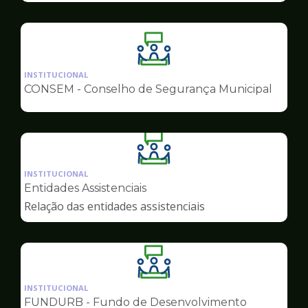
Ilustração
da
INSTITUCIONAL
pagina
CONSEM - Conselho de Segurança Municipal
de
Conselhos
Ilustração
da
INSTITUCIONAL
pagina
Entidades Assistenciais
de
Relação das entidades assistenciais
Conselhos
Ilustração
da
INSTITUCIONAL
pagina
FUNDURB - Fundo de Desenvolvimento