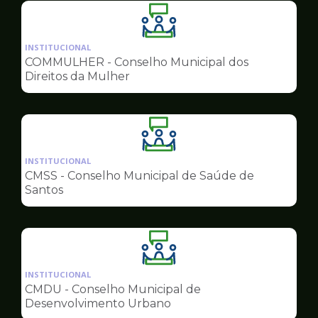
Ilustração
da
INSTITUCIONAL
pagina
COMMULHER - Conselho Municipal dos
de
Direitos da Mulher
Conselhos
Ilustração
da
INSTITUCIONAL
pagina
CMSS - Conselho Municipal de Saúde de
de
Santos
Conselhos
Ilustração
da
INSTITUCIONAL
pagina
CMDU - Conselho Municipal de
de
Desenvolvimento Urbano
Conselhos