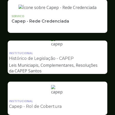
SERVICO
Capep - Rede Credenciada
Ilustração
da
INSTITUCIONAL
pagina
Histórico de Legislação - CAPEP
de
Leis Municiapis, Complementares, Resoluções
Capep
da CAPEP Santos
Ilustração
da
INSTITUCIONAL
pagina
Capep - Rol de Cobertura
de