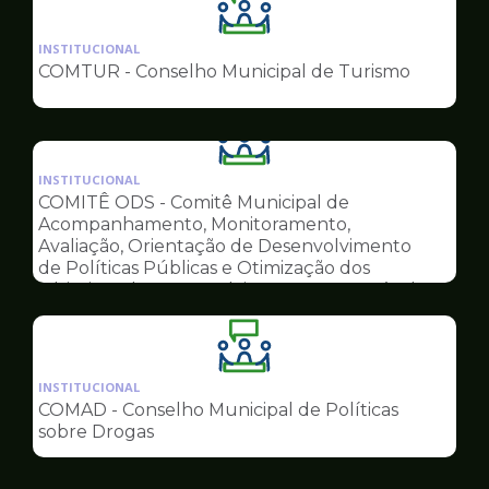
Ilustração
da
INSTITUCIONAL
pagina
COMTUR - Conselho Municipal de Turismo
de
Conselhos
Ilustração
da
INSTITUCIONAL
pagina
COMITÊ ODS - Comitê Municipal de
de
Acompanhamento, Monitoramento,
Conselhos
Avaliação, Orientação de Desenvolvimento
de Políticas Públicas e Otimização dos
Objetivos do Desenvolvimento Sustentável
Ilustração
da
INSTITUCIONAL
pagina
COMAD - Conselho Municipal de Políticas
de
sobre Drogas
Conselhos