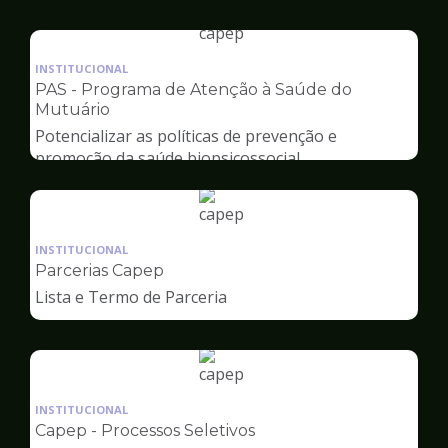
Capep
Ilustração
da
INSTITUCIONAL
pagina
PAS - Programa de Atenção à Saúde do
de
Mutuário
Capep
Potencializar as políticas de prevenção e
promoção da saúde biopsicossocial
Ilustração
da
INSTITUCIONAL
pagina
Parcerias Capep
de
Lista e Termo de Parceria
Capep
Ilustração
da
INSTITUCIONAL
pagina
Capep - Processos Seletivos
de