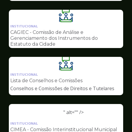
Ilustração
da
INSTITUCIONAL
pagina
CAGIEC - Comissão de Análise e
de
Gerenciamento dos Instrumentos do
Conselhos
Estatuto da Cidade
Ilustração
da
INSTITUCIONAL
pagina
Lista de Conselhos e Comissões
de
Conselhos e Comissões de Direitos e Tutelares
Conselhos
" alt="" />
Ilustração
da
INSTITUCIONAL
pagina
CIMEA - Comissão Interinstitucional Municipal