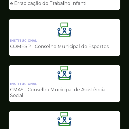
de
e Erradicação do Trabalho Infantil
Conselhos
Ilustração
da
INSTITUCIONAL
pagina
COMESP - Conselho Municipal de Esportes
de
Conselhos
Ilustração
da
INSTITUCIONAL
pagina
CMAS - Conselho Municipal de Assistência
de
Social
Conselhos
Ilustração
da