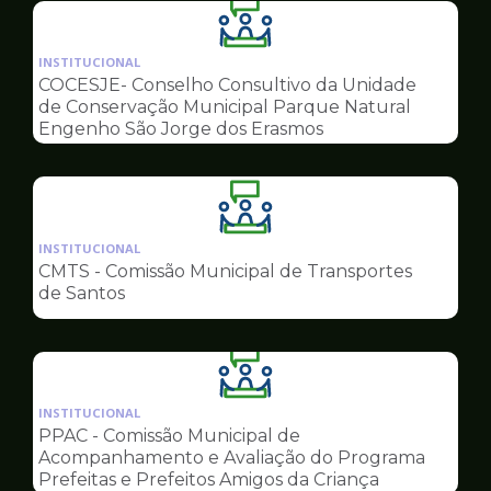
Ilustração
da
INSTITUCIONAL
pagina
COCESJE- Conselho Consultivo da Unidade
de
de Conservação Municipal Parque Natural
Conselhos
Engenho São Jorge dos Erasmos
Ilustração
da
INSTITUCIONAL
pagina
CMTS - Comissão Municipal de Transportes
de
de Santos
Conselhos
Ilustração
da
INSTITUCIONAL
pagina
PPAC - Comissão Municipal de
de
Acompanhamento e Avaliação do Programa
Conselhos
Prefeitas e Prefeitos Amigos da Criança