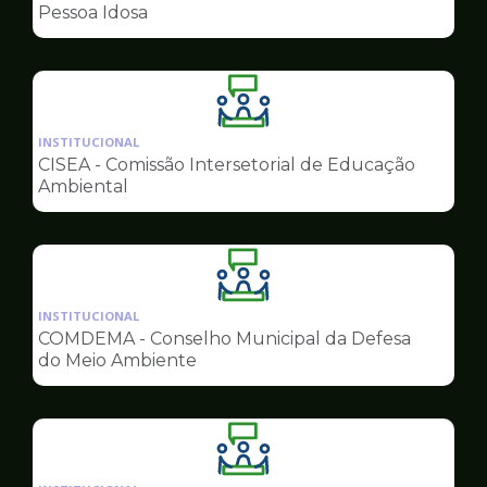
de
Pessoa Idosa
Conselhos
Ilustração
da
INSTITUCIONAL
pagina
CISEA - Comissão Intersetorial de Educação
de
Ambiental
Conselhos
Ilustração
da
INSTITUCIONAL
pagina
COMDEMA - Conselho Municipal da Defesa
de
do Meio Ambiente
Conselhos
Ilustração
da