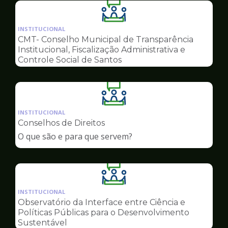
Ilustração
da
INSTITUCIONAL
pagina
CMT- Conselho Municipal de Transparência
de
Institucional, Fiscalização Administrativa e
Conselhos
Controle Social de Santos
Ilustração
da
INSTITUCIONAL
pagina
Conselhos de Direitos
de
O que são e para que servem?
Conselhos
Ilustração
da
INSTITUCIONAL
pagina
Observatório da Interface entre Ciência e
de
Políticas Públicas para o Desenvolvimento
Conselhos
Sustentável