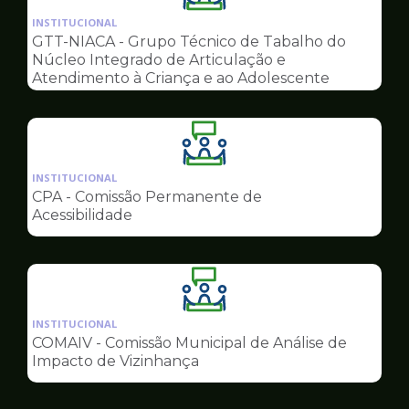
da
INSTITUCIONAL
pagina
GTT-NIACA - Grupo Técnico de Tabalho do
de
Núcleo Integrado de Articulação e
Conselhos
Atendimento à Criança e ao Adolescente
Ilustração
da
INSTITUCIONAL
pagina
CPA - Comissão Permanente de
de
Acessibilidade
Conselhos
Ilustração
da
INSTITUCIONAL
pagina
COMAIV - Comissão Municipal de Análise de
de
Impacto de Vizinhança
Conselhos