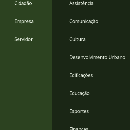
4
Cidadão
Assistência
Acessibilidade
5
Empresa
Comunicação
Servidor
Cultura
Desenvolvimento Urbano
Edificações
Educação
Esportes
Finanças