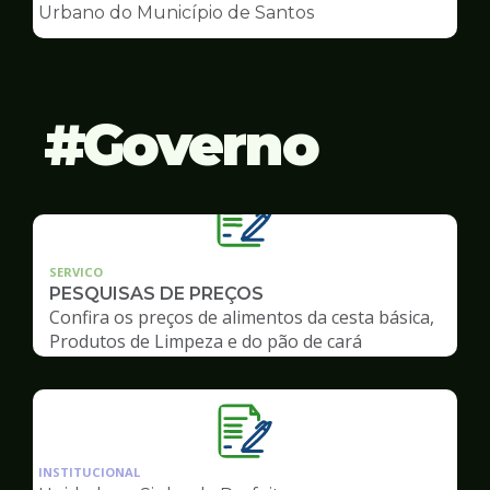
de
Urbano do Município de Santos
Conselhos
Governo
SERVICO
PESQUISAS DE PREÇOS
Confira os preços de alimentos da cesta básica,
Produtos de Limpeza e do pão de cará
Ilustração
da
INSTITUCIONAL
pagina