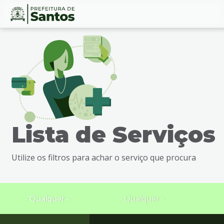
Ir
Conteúdo
para
o
conteúdo
1
Ir
para
o
menu
Lista de Serviços
2
Ir
para
Utilize os filtros para achar o serviço que procura
busca
3
Ir
para
- Qualquer -
- Qualquer -
o
rodapé