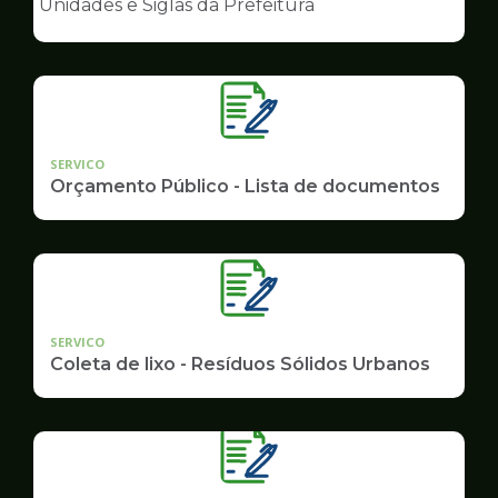
Unidades e Siglas da Prefeitura
de
Governo
SERVICO
Orçamento Público - Lista de documentos
SERVICO
Coleta de lixo - Resíduos Sólidos Urbanos