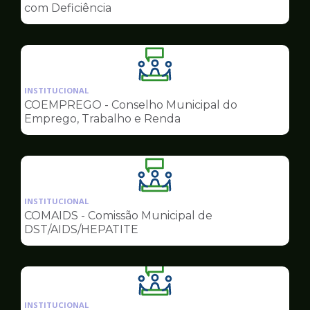
de
com Deficiência
Conselhos
Ilustração
da
INSTITUCIONAL
pagina
COEMPREGO - Conselho Municipal do
de
Emprego, Trabalho e Renda
Conselhos
Ilustração
da
INSTITUCIONAL
pagina
COMAIDS - Comissão Municipal de
de
DST/AIDS/HEPATITE
Conselhos
Ilustração
da
INSTITUCIONAL