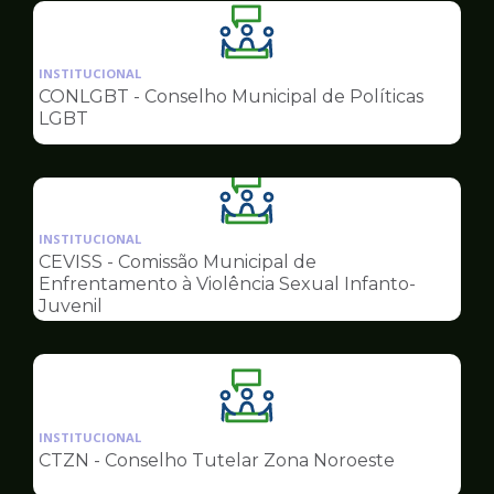
Ilustração
da
INSTITUCIONAL
pagina
CONLGBT - Conselho Municipal de Políticas
de
LGBT
Conselhos
Ilustração
da
INSTITUCIONAL
pagina
CEVISS - Comissão Municipal de
de
Enfrentamento à Violência Sexual Infanto-
Conselhos
Juvenil
Ilustração
da
INSTITUCIONAL
pagina
CTZN - Conselho Tutelar Zona Noroeste
de