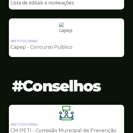
Lista de editais e nomeações
Capep
Ilustração
da
INSTITUCIONAL
pagina
Capep - Concurso Publico
de
Capep
Conselhos
Ilustração
da
INSTITUCIONAL
pagina
CM-PETI - Comissão Municipal de Prevenção