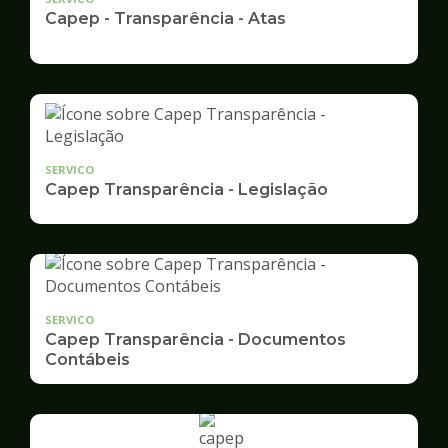
Capep - Transparência - Atas
SERVICO
Capep Transparência - Legislação
SERVICO
Capep Transparência - Documentos
Contábeis
Ilustração