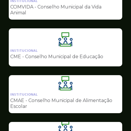
INSTITUCIONAL
pagina
COMVIDA - Conselho Municipal da Vida
de
Animal
Conselhos
Ilustração
da
INSTITUCIONAL
pagina
CME - Conselho Municipal de Educação
de
Conselhos
Ilustração
da
INSTITUCIONAL
pagina
CMAE - Conselho Municipal de Alimentação
de
Escolar
Conselhos
Ilustração