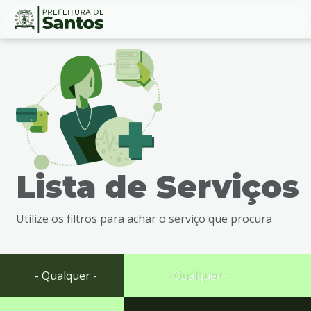
Ir
Conteúdo
para
o
conteúdo
1
Ir
para
o
menu
Lista de Serviços
2
Ir
para
Utilize os filtros para achar o serviço que procura
busca
3
Ir
para
- Qualquer -
- Qualquer -
o
rodapé