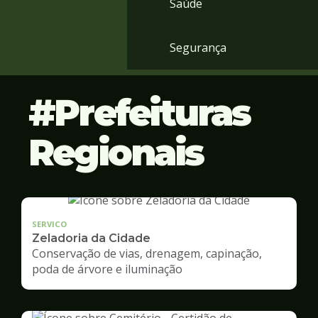
Saúde
Segurança
Prefeituras
Regionais
SERVICO
Zeladoria da Cidade
Conservação de vias, drenagem, capinação,
poda de árvore e iluminação