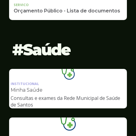
SERVICO
Orçamento Público - Lista de documentos
Saúde
Ilustração
da
INSTITUCIONAL
pagina
Minha Saúde
de
Consultas e exames da Rede Municipal de Saúde
Saúde
de Santos