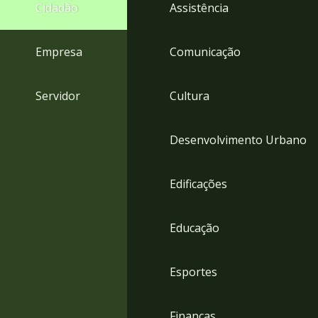
4
Cidadão
Assistência
Acessibilidade
5
Empresa
Comunicação
Servidor
Cultura
Desenvolvimento Urbano
Edificações
Educação
Esportes
Finanças