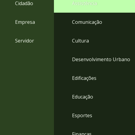
4
Cidadão
Assistência
Acessibilidade
5
Empresa
Comunicação
Servidor
Cultura
Desenvolvimento Urbano
Edificações
Educação
Esportes
Finanças