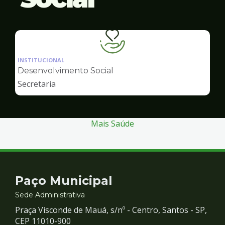
Ilustração
da
INSTITUCIONAL
pagina
Desenvolvimento Social
de
Secretaria
Desenvolvimento
Social
Mais Saúde
Contato
Paço Municipal
e
Sede Administrativa
Praça Visconde de Mauá, s/nº - Centro, Santos - SP,
Redes
CEP 11010-900