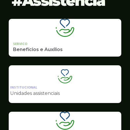
Assistência
SERVICO
Benefícios e Auxílios
Ilustração
da
INSTITUCIONAL
pagina
Unidades assistenciais
de
Assistência