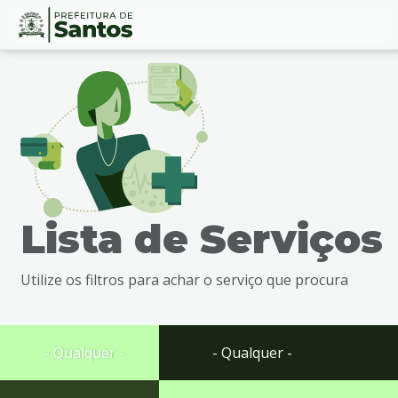
Ir
Conteúdo
para
o
conteúdo
1
Ir
para
o
menu
Lista de Serviços
2
Ir
para
Utilize os filtros para achar o serviço que procura
busca
3
Ir
para
- Qualquer -
- Qualquer -
o
rodapé