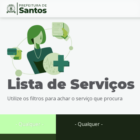
Ir
Conteúdo
para
o
conteúdo
1
Ir
para
o
menu
Lista de Serviços
2
Ir
para
Utilize os filtros para achar o serviço que procura
busca
3
Ir
para
- Qualquer -
- Qualquer -
o
rodapé