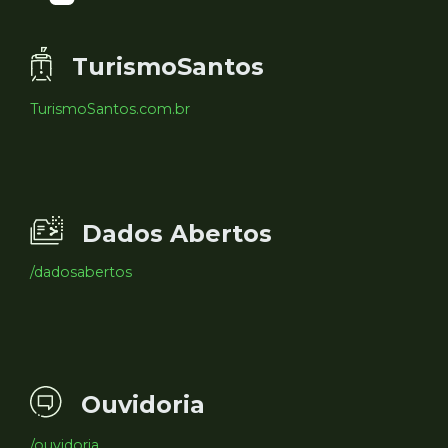
TurismoSantos
TurismoSantos.com.br
Dados Abertos
/dadosabertos
Ouvidoria
/ouvidoria