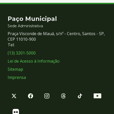
Contato
Paço Municipal
e
Sede Administrativa
Praça Visconde de Mauá, s/nº - Centro, Santos - SP,
Redes
CEP 11010-900
Tel:
Sociais
(13) 3201-5000
Lei de Acesso à Informação
Sitemap
Imprensa