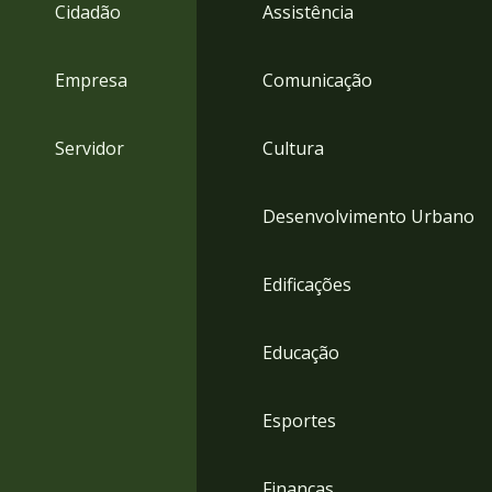
4
Cidadão
Assistência
Acessibilidade
5
Empresa
Comunicação
Servidor
Cultura
Desenvolvimento Urbano
Edificações
Educação
Esportes
Finanças