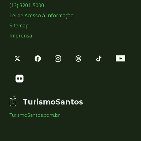
Sociais
(13) 3201-5000
Lei de Acesso à Informação
Sitemap
Imprensa
TurismoSantos
TurismoSantos.com.br