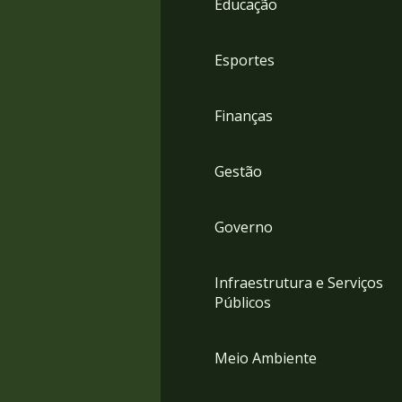
Educação
4
Acessibilidade
5
Esportes
Finanças
Gestão
Governo
Infraestrutura e Serviços
Públicos
Meio Ambiente