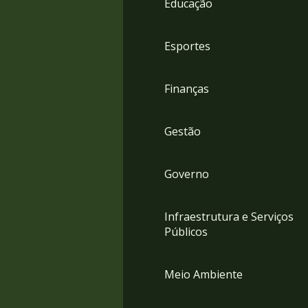
Educação
4
Acessibilidade
5
Esportes
Finanças
Gestão
Governo
Infraestrutura e Serviços
Públicos
Meio Ambiente