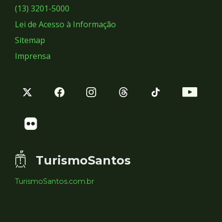
Sociais
(13) 3201-5000
Lei de Acesso à Informação
Sitemap
Imprensa
TurismoSantos
TurismoSantos.com.br