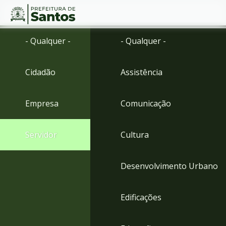
Ir
Conteúdo
- Qualquer -
- Qualquer -
para
o
conteúdo
Cidadão
Assistência
1
Ir
para
Empresa
Comunicação
o
menu
2
Servidor
Cultura
Ir
para
busca
Desenvolvimento Urbano
3
Ir
para
Edificações
o
rodapé