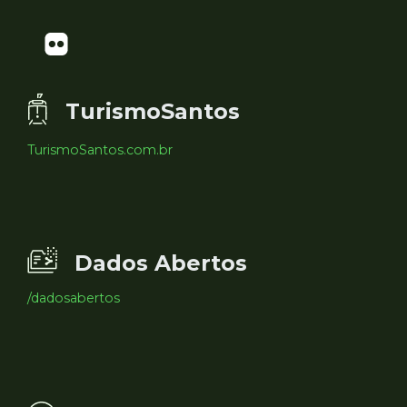
TurismoSantos
TurismoSantos.com.br
Dados Abertos
/dadosabertos