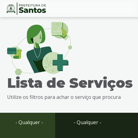
Ir
Conteúdo
para
o
conteúdo
1
Ir
para
o
menu
Lista de Serviços
2
Ir
para
Utilize os filtros para achar o serviço que procura
busca
3
Ir
para
- Qualquer -
- Qualquer -
o
rodapé