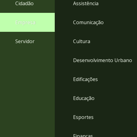
4
Cidadão
Assistência
Acessibilidade
5
Empresa
Comunicação
Servidor
Cultura
Desenvolvimento Urbano
Edificações
Educação
Esportes
Finanças