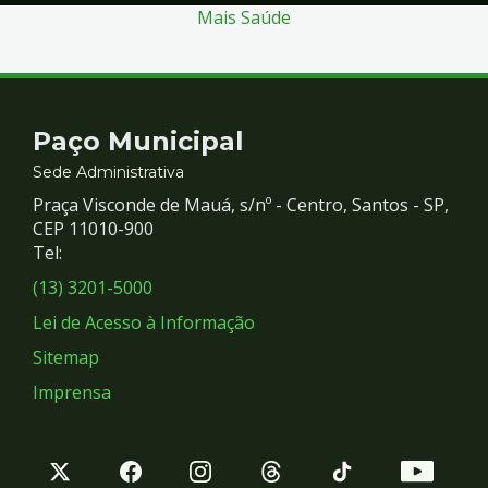
Mais Saúde
Contato
Paço Municipal
e
Sede Administrativa
Praça Visconde de Mauá, s/nº - Centro, Santos - SP,
Redes
CEP 11010-900
Tel:
Sociais
(13) 3201-5000
Lei de Acesso à Informação
Sitemap
Imprensa