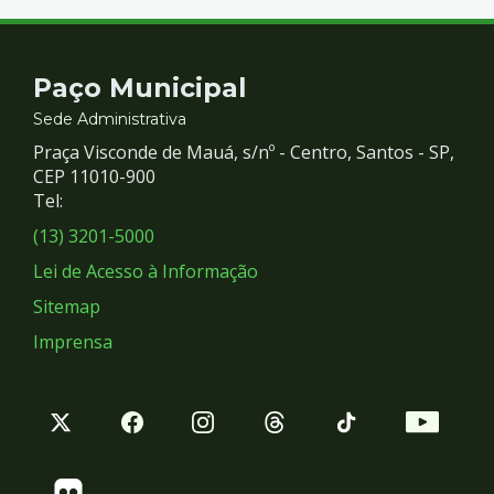
Contato
Paço Municipal
e
Sede Administrativa
Praça Visconde de Mauá, s/nº - Centro, Santos - SP,
Redes
CEP 11010-900
Tel:
Sociais
(13) 3201-5000
Lei de Acesso à Informação
Sitemap
Imprensa