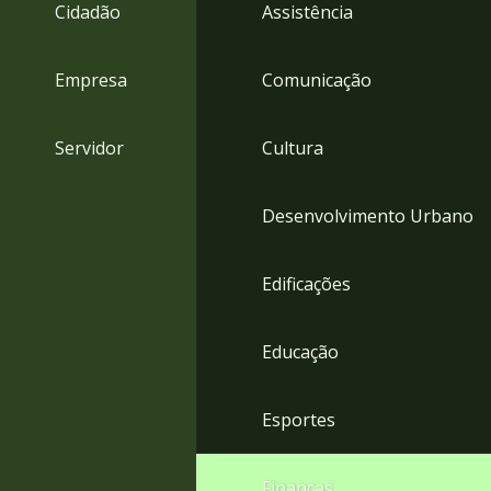
4
Cidadão
Assistência
Acessibilidade
5
Empresa
Comunicação
Servidor
Cultura
Desenvolvimento Urbano
Edificações
Educação
Esportes
Finanças