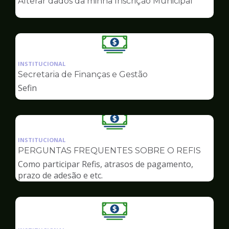
Alterar dados da minha Inscrição Municipal
de
Finanças
Ilustração
da
INSTITUCIONAL
pagina
Secretaria de Finanças e Gestão
de
Sefin
Finanças
Ilustração
da
INSTITUCIONAL
pagina
PERGUNTAS FREQUENTES SOBRE O REFIS
de
Como participar Refis, atrasos de pagamento,
Finanças
prazo de adesão e etc.
Ilustração
da