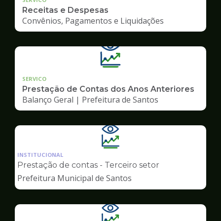
Receitas e Despesas
Convênios, Pagamentos e Liquidações
SERVICO
Prestação de Contas dos Anos Anteriores
Balanço Geral | Prefeitura de Santos
Ilustração
da
INSTITUCIONAL
pagina
Prestação de contas - Terceiro setor
de
Prefeitura Municipal de Santos
Transparência
Ilustração