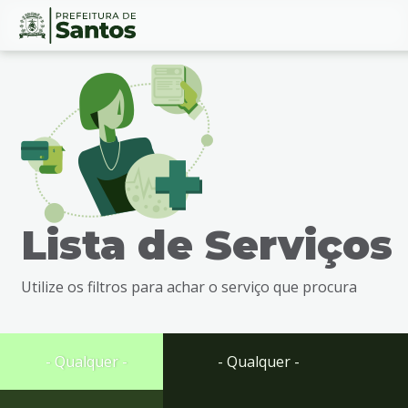
Ir
Conteúdo
para
o
conteúdo
1
Ir
para
o
menu
Lista de Serviços
2
Ir
para
Utilize os filtros para achar o serviço que procura
busca
3
Ir
para
- Qualquer -
- Qualquer -
o
rodapé