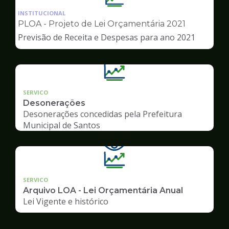
da
INSTITUCIONAL
pagina
PLOA - Projeto de Lei Orçamentária 2021
de
Previsão de Receita e Despesas para ano 2021
Transparência
SERVICO
Desonerações
Desonerações concedidas pela Prefeitura
Municipal de Santos
SERVICO
Arquivo LOA - Lei Orçamentária Anual
Lei Vigente e histórico