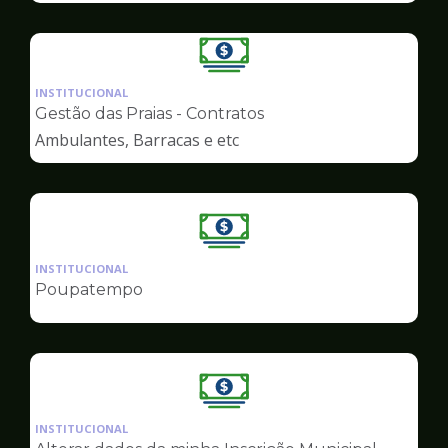
Ilustração
da
INSTITUCIONAL
pagina
Gestão das Praias - Contratos
de
Ambulantes, Barracas e etc
Finanças
Ilustração
da
INSTITUCIONAL
pagina
Poupatempo
de
Finanças
Ilustração
da
INSTITUCIONAL
pagina