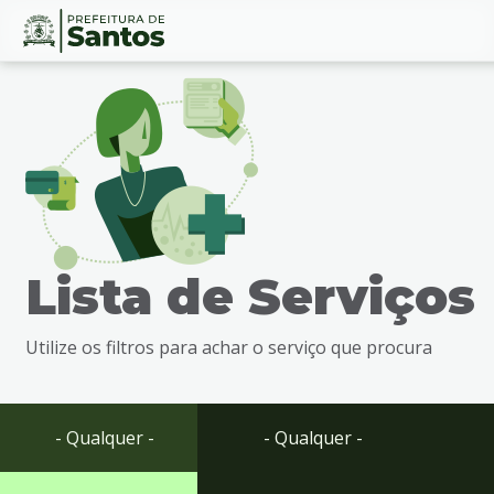
Ir
Conteúdo
para
o
conteúdo
1
Ir
para
o
menu
Lista de Serviços
2
Ir
para
Utilize os filtros para achar o serviço que procura
busca
3
Ir
para
- Qualquer -
- Qualquer -
o
rodapé