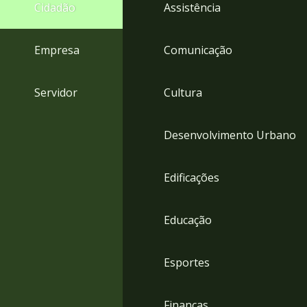
4
Cidadão
Assistência
Acessibilidade
5
Empresa
Comunicação
Servidor
Cultura
Desenvolvimento Urbano
Edificações
Educação
Esportes
Finanças