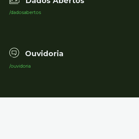
Dados Abertos
/dadosabertos
Ouvidoria
/ouvidoria