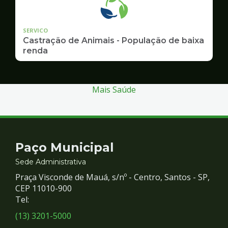
SERVICO
Castração de Animais - População de baixa
renda
Mais Saúde
Contato
Paço Municipal
e
Sede Administrativa
Praça Visconde de Mauá, s/nº - Centro, Santos - SP,
Redes
CEP 11010-900
Tel:
Sociais
(13) 3201-5000