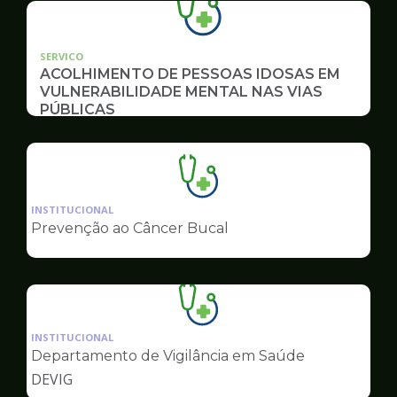
SERVICO
ACOLHIMENTO DE PESSOAS IDOSAS EM
VULNERABILIDADE MENTAL NAS VIAS
PÚBLICAS
Ilustração
da
INSTITUCIONAL
pagina
Prevenção ao Câncer Bucal
de
Saúde
Ilustração
da
INSTITUCIONAL
pagina
Departamento de Vigilância em Saúde
de
DEVIG
Saúde