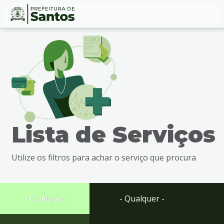
Ir
Conteúdo
para
o
conteúdo
1
Ir
para
o
menu
Lista de Serviços
2
Ir
para
Utilize os filtros para achar o serviço que procura
busca
3
Ir
para
- Qualquer -
- Qualquer -
o
rodapé