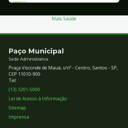
SERVICO
Atendimento às Vítimas de Violência
Mais Saúde
Contato
Paço Municipal
e
Sede Administrativa
Praça Visconde de Mauá, s/nº - Centro, Santos - SP,
Redes
CEP 11010-900
Tel:
Sociais
(13) 3201-5000
Lei de Acesso à Informação
Sitemap
Imprensa