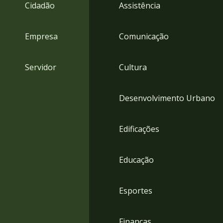
4
Cidadão
Assistência
Acessibilidade
5
Empresa
Comunicação
Servidor
Cultura
Desenvolvimento Urbano
Edificações
Educação
Esportes
Finanças