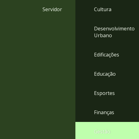
4
Servidor
Cultura
Acessibilidade
5
Desenvolvimento
Urbano
Edificações
Educação
Esportes
Finanças
Gestão