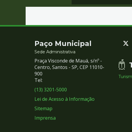
Contato
Paço Municipal
e
Sede Administrativa
Praça Visconde de Mauá, s/nº -
Redes
Centro, Santos - SP, CEP 11010-
900
Turis
Sociais
Tel:
(13) 3201-5000
Lei de Acesso à Informação
Sitemap
Imprensa