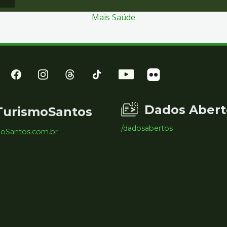
Mais Saúde
Dados Abert
TurismoSantos
/dadosabertos
moSantos.com.br