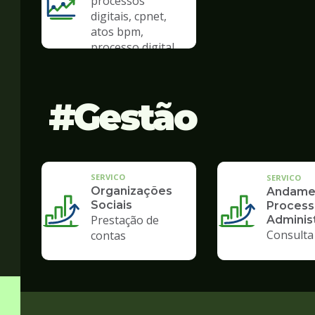
processos
digitais, cpnet,
atos bpm,
processo digital
Gestão
SERVICO
SERVICO
Organizações
Andame
Sociais
Process
Prestação de
Administ
Consulta
contas