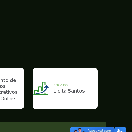
nto de
SERVICO
os
Licita Santos
rativos
 Online