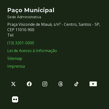
Contato
Paço Municipal
e
Sede Administrativa
Praça Visconde de Mauá, s/nº - Centro, Santos - SP,
Redes
CEP 11010-900
Tel:
Sociais
(13) 3201-5000
Lei de Acesso à Informação
Sitemap
Imprensa