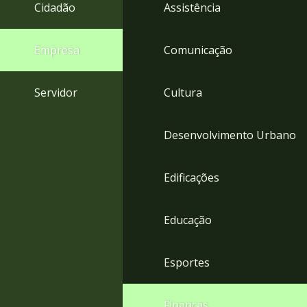
4
Cidadão
Assistência
Acessibilidade
5
Empresa
Comunicação
Servidor
Cultura
Desenvolvimento Urbano
Edificações
Educação
Esportes
Finanças