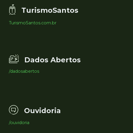
TurismoSantos
TurismoSantos.com.br
Dados Abertos
/dadosabertos
Ouvidoria
/ouvidoria