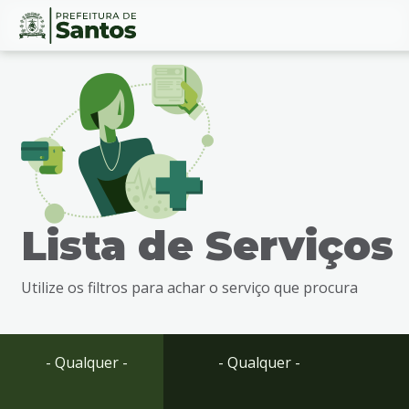
Ir
Conteúdo
para
o
conteúdo
1
Ir
para
o
menu
Lista de Serviços
2
Ir
para
Utilize os filtros para achar o serviço que procura
busca
3
Ir
para
- Qualquer -
- Qualquer -
o
rodapé