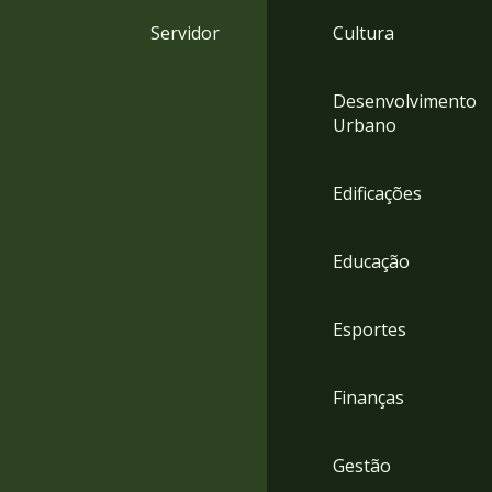
4
Servidor
Cultura
Acessibilidade
5
Desenvolvimento
Urbano
Edificações
Educação
Esportes
Finanças
Gestão