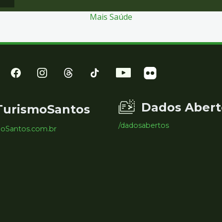
Mais Saúde
Dados Abert
TurismoSantos
/dadosabertos
moSantos.com.br