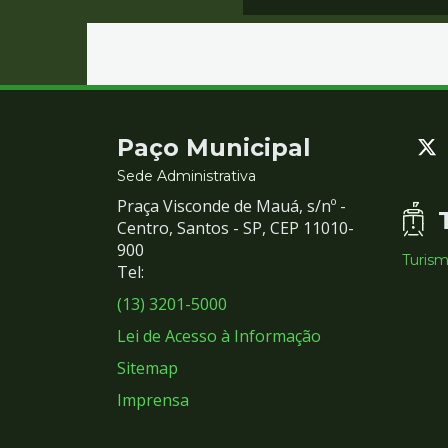
Contato
Paço Municipal
e
Sede Administrativa
Praça Visconde de Mauá, s/nº -
Redes
Centro, Santos - SP, CEP 11010-
900
Turis
Sociais
Tel:
(13) 3201-5000
Lei de Acesso à Informação
Sitemap
Imprensa