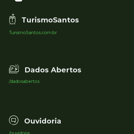
TurismoSantos
TurismoSantos.com.br
Dados Abertos
/dadosabertos
Ouvidoria
/ouvidoria