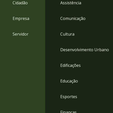
4
Cidadão
Assistência
Acessibilidade
5
Empresa
Comunicação
Servidor
Cultura
Desenvolvimento Urbano
Edificações
Educação
Esportes
Finanças