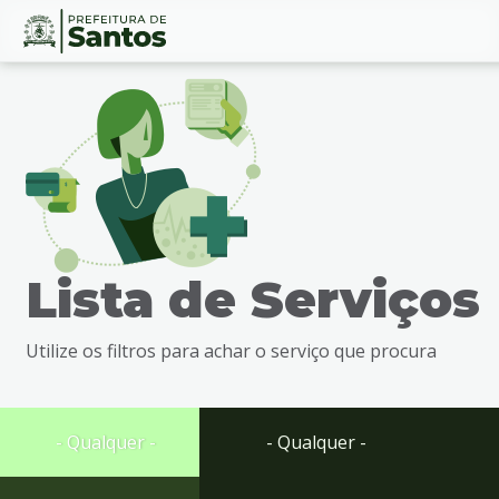
Ir
Conteúdo
para
o
conteúdo
1
Ir
para
o
menu
Lista de Serviços
2
Ir
para
Utilize os filtros para achar o serviço que procura
busca
3
Ir
para
- Qualquer -
- Qualquer -
o
rodapé