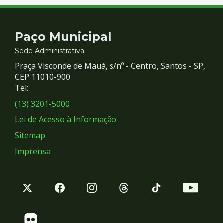
Contato
Paço Municipal
e
Sede Administrativa
Praça Visconde de Mauá, s/nº - Centro, Santos - SP,
Redes
CEP 11010-900
Tel:
Sociais
(13) 3201-5000
Lei de Acesso à Informação
Sitemap
Imprensa