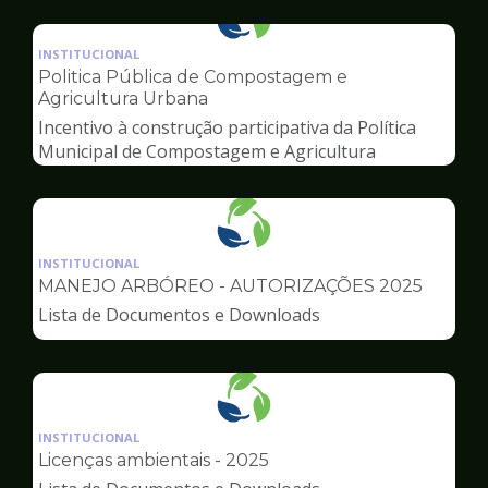
Ilustração
da
INSTITUCIONAL
pagina
Politica Pública de Compostagem e
de
Agricultura Urbana
Meio
Incentivo à construção participativa da Política
Ambiente
Municipal de Compostagem e Agricultura
Urbana
Ilustração
da
INSTITUCIONAL
pagina
MANEJO ARBÓREO - AUTORIZAÇÕES 2025
de
Lista de Documentos e Downloads
Meio
Ambiente
Ilustração
da
INSTITUCIONAL
pagina
Licenças ambientais - 2025
de