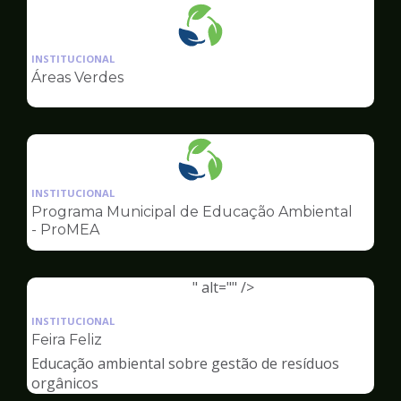
Ilustração
da
INSTITUCIONAL
pagina
Áreas Verdes
de
Meio
Ambiente
Ilustração
da
INSTITUCIONAL
pagina
Programa Municipal de Educação Ambiental
de
- ProMEA
Meio
Ambiente
" alt="" />
Ilustração
da
INSTITUCIONAL
pagina
Feira Feliz
de
Educação ambiental sobre gestão de resíduos
Meio
orgânicos
Ambiente