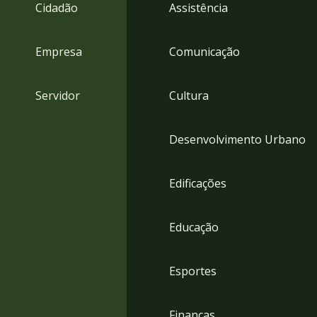
4
Cidadão
Assistência
Acessibilidade
5
Empresa
Comunicação
Servidor
Cultura
Desenvolvimento Urbano
Edificações
Educação
Esportes
Finanças