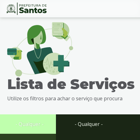
Ir
Conteúdo
para
o
conteúdo
1
Ir
para
o
menu
Lista de Serviços
2
Ir
para
Utilize os filtros para achar o serviço que procura
busca
3
Ir
para
- Qualquer -
- Qualquer -
o
rodapé