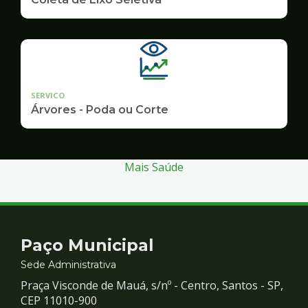
SERVICO
Árvores - Poda ou Corte
Mais Saúde
Contato
Paço Municipal
e
Sede Administrativa
Praça Visconde de Mauá, s/nº - Centro, Santos - SP,
Redes
CEP 11010-900