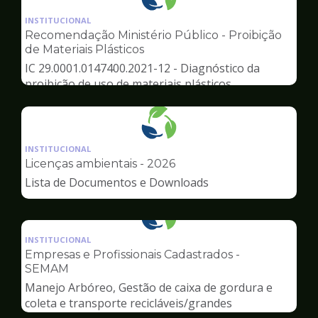
Ilustração
da
INSTITUCIONAL
pagina
Recomendação Ministério Público - Proibição
de
de Materiais Plásticos
Meio
IC 29.0001.0147400.2021-12 - Diagnóstico da
Ambiente
proibição de uso de materiais plásticos
Ilustração
da
INSTITUCIONAL
pagina
Licenças ambientais - 2026
de
Lista de Documentos e Downloads
Meio
Ambiente
Ilustração
da
INSTITUCIONAL
pagina
Empresas e Profissionais Cadastrados -
de
SEMAM
Meio
Manejo Arbóreo, Gestão de caixa de gordura e
Ambiente
coleta e transporte recicláveis/grandes